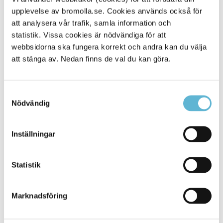
upplevelse av bromolla.se. Cookies används också för
Alla platser
114
att analysera vår trafik, samla information och
statistik. Vissa cookies är nödvändiga för att
webbsidorna ska fungera korrekt och andra kan du välja
att stänga av. Nedan finns de val du kan göra.
Samtyckesval
Nödvändig
Inställningar
KONTAKT
Statistik
Besöksadress
Kommunhuset, Storgatan 48
Postadress
Marknadsföring
Box 18, 295 21 Bromölla
E-post