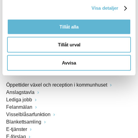
kommunstyrelsen@bromolla.se
Visa detaljer
Webbadress
www.bromolla.se
Tillåt alla
Växel: 0456-82 20 00
Fax: 0456-82 22 00
Tillåt urval
Org.nr: 212000-0894
Avvisa
SNABBVAL
Öppettider växel och reception i kommunhuset
Anslagstavla
Lediga jobb
Felanmälan
Visselblåsarfunktion
Blankettsamling
E-tjänster
E-förslag