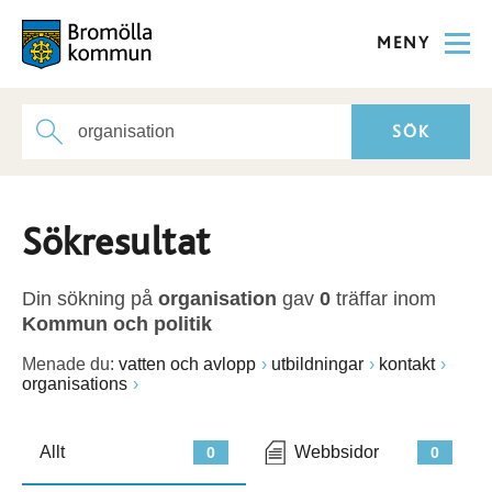
MENY
Sökresultat
Din sökning på
organisation
gav
0
träffar inom
Kommun och politik
Menade du:
vatten och avlopp
utbildningar
kontakt
organisations
Allt
Webbsidor
0
0