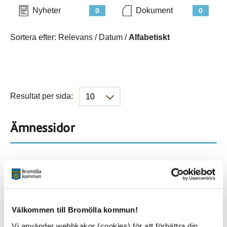
Nyheter
Dokument
0
0
Sortera efter:
Relevans
/
Datum
/
Alfabetiskt
Resultat per sida:
Ämnessidor
Hela webbplatsen
114
Platser
Välkommen till Bromölla kommun!
Vi använder webbkakor (cookies) för att förbättra din