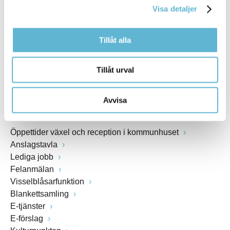
Visa detaljer
Webbadress
www.bromolla.se
Tillåt alla
Växel: 0456-82 20 00
Fax: 0456-82 22 00
Tillåt urval
Org.nr: 212000-0894
Avvisa
SNABBVAL
Öppettider växel och reception i kommunhuset
Anslagstavla
Lediga jobb
Felanmälan
Visselblåsarfunktion
Blankettsamling
E-tjänster
E-förslag