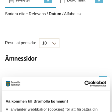
Nyheter
Dokument
0
0
Sortera efter:
Relevans
/
Datum
/
Alfabetiskt
Resultat per sida:
Ämnessidor
Hela webbplatsen
191
Platser
Välkommen till Bromölla kommun!
Vi använder webbkakor (cookies) för att förbättra din