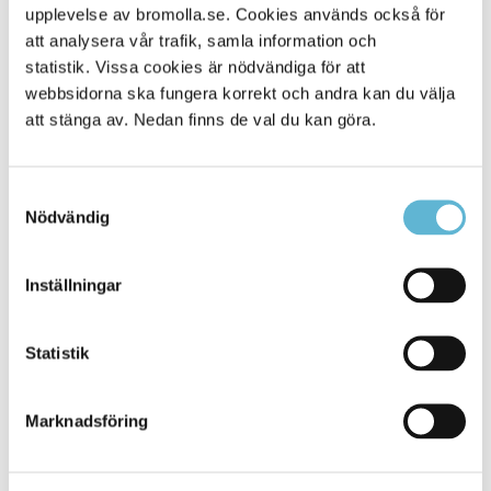
upplevelse av bromolla.se. Cookies används också för
Alla platser
191
att analysera vår trafik, samla information och
statistik. Vissa cookies är nödvändiga för att
webbsidorna ska fungera korrekt och andra kan du välja
att stänga av. Nedan finns de val du kan göra.
Samtyckesval
Nödvändig
Inställningar
KONTAKT
Statistik
Besöksadress
Kommunhuset, Storgatan 48
Postadress
Marknadsföring
Box 18, 295 21 Bromölla
E-post
kommunstyrelsen@bromolla.se