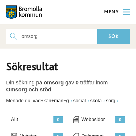
MENY
Sökresultat
Din sökning på
omsorg
gav
0
träffar inom
Omsorg och stöd
Menade du:
vad+kan+man+g
social
skola
sorg
Allt
Webbsidor
0
0