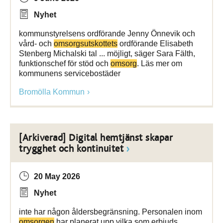
Nyhet
kommunstyrelsens ordförande Jenny Önnevik och
vård- och
omsorgsutskottets
ordförande Elisabeth
Stenberg Michalski tal ... möjligt, säger Sara Fälth,
funktionschef för stöd och
omsorg
. Läs mer om
kommunens servicebostäder
Bromölla Kommun
[Arkiverad] Digital hemtjänst skapar
trygghet och kontinuitet
20 May 2026
Nyhet
inte har någon åldersbegränsning. Personalen inom
omsorgen
har planerat upp vilka som erbjuds