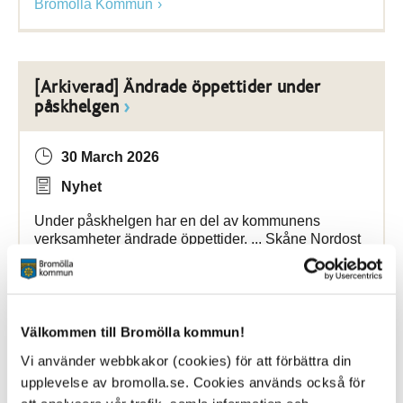
Bromölla Kommun
[Arkiverad] Ändrade öppettider under
påskhelgen
30 March 2026
Nyhet
Under påskhelgen har en del av kommunens
verksamheter ändrade öppettider. ... Skåne Nordost
AB 044-200 400 Individ- och
familjeomsorgen
Skärtorsdag 7.30-15 Långfredag STÄNGT
Påskafton
Bromölla Kommun
Välkommen till Bromölla kommun!
Vi använder webbkakor (cookies) för att förbättra din
upplevelse av bromolla.se. Cookies används också för