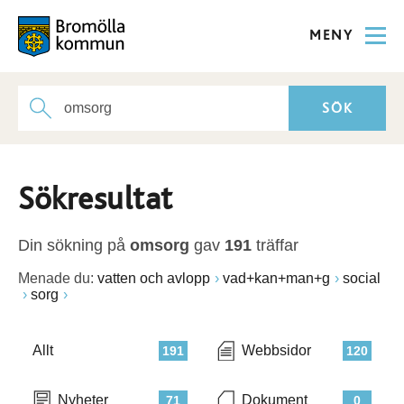
MENY
Sökresultat
Din sökning på
omsorg
gav
191
träffar
Menade du:
vatten och avlopp
vad+kan+man+g
social
sorg
Allt
Webbsidor
191
120
Nyheter
Dokument
71
0