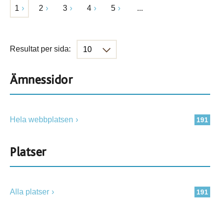
1
2
3
4
5
...
Resultat per sida:
Ämnessidor
Hela webbplatsen
191
Platser
Alla platser
191