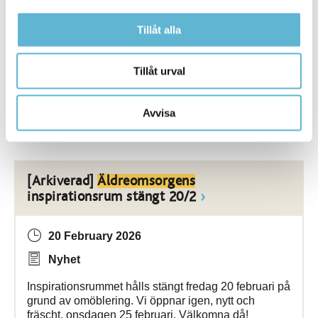
Nyhet
Tillåt alla
Solrummen på Brogården och Lagunen erbjuder
miljöer där de boende kan njuta ... årets mörkaste
Tillåt urval
månader. Den här veckan har
äldreomsorgen
i
Bromölla kommun fått nya tillskott som ska
Avvisa
Bromölla Kommun
[Arkiverad]
Äldreomsorgens
inspirationsrum stängt 20/2
20 February 2026
Nyhet
Inspirationsrummet hålls stängt fredag 20 februari på
grund av omöblering. Vi öppnar igen, nytt och
fräscht, onsdagen 25 februari. Välkomna då!