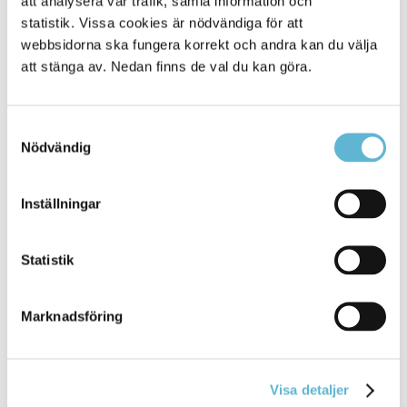
att analysera vår trafik, samla information och
[Arkiverad] Youngstivals mötesplats Spaces
statistik. Vissa cookies är nödvändiga för att
är invigd
webbsidorna ska fungera korrekt och andra kan du välja
att stänga av. Nedan finns de val du kan göra.
17 March 2026
Nyhet
Samtyckesval
Spaces är en mötesplats i Gallerian, som ligger på
Nödvändig
Storgatan i Bromölla. ... Tunnan,
arbetsmarknadsenheten, individ- och
familjeomsorgen
(IFO), KAA och Komvux.
Inställningar
Samarbeten med aktörer
Bromölla Kommun
Statistik
Marknadsföring
[Arkiverad] Semesterkänsla på Bromöllas
äldreboenden
Visa detaljer
13 March 2026