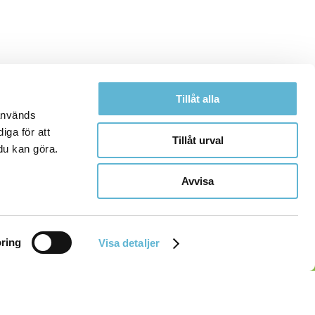
Tillåt alla
 används
iga för att
Tillåt urval
du kan göra.
Avvisa
ring
Visa detaljer