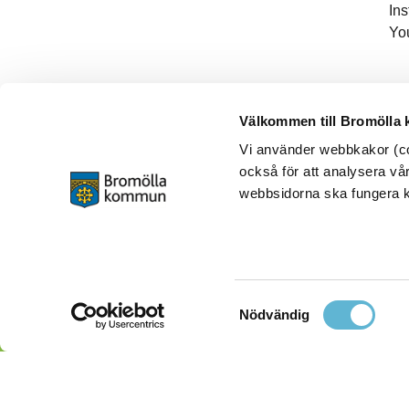
In
Yo
Välkommen till Bromölla
Vi använder webbkakor (coo
också för att analysera vår
webbsidorna ska fungera ko
Samtyckesval
Nödvändig