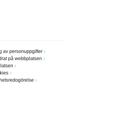
 av personuppgifter
drat på webbplatsen
latsen
kies
ghetsredogörelse