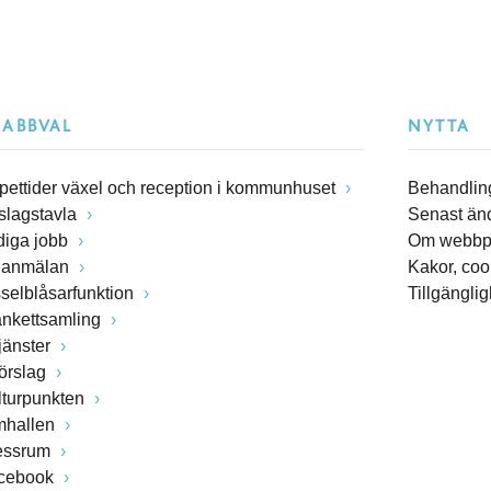
NABBVAL
NYTTA
pettider växel och reception i kommunhuset
Behandling
slagstavla
Senast än
diga jobb
Om webbp
lanmälan
Kakor, coo
sselblåsarfunktion
Tillgängli
ankettsamling
jänster
förslag
lturpunkten
mhallen
essrum
cebook