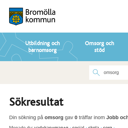
Utbildning och
Omsorg och
barnomsorg
stöd
Sökresultat
Din sökning på
omsorg
gav
0
träffar inom
Jobb och
Menade du:
vad+kan+man+g
social
skola
sorg