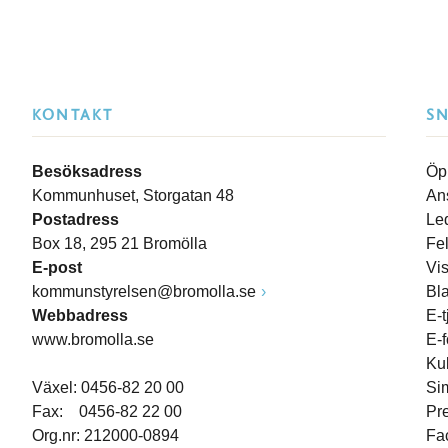
KONTAKT
S
Besöksadress
Öp
Kommunhuset, Storgatan 48
An
Postadress
Le
Box 18, 295 21 Bromölla
Fe
E-post
Vi
kommunstyrelsen@bromolla.se
Bl
Webbadress
E-t
www.bromolla.se
E-
Ku
Växel: 0456-82 20 00
Si
Fax: 0456-82 22 00
Pr
Org.nr: 212000-0894
Fa