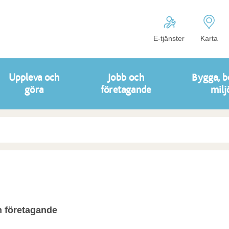
E-tjänster
Karta
Uppleva och
Jobb och
Bygga, b
göra
företagande
milj
 företagande