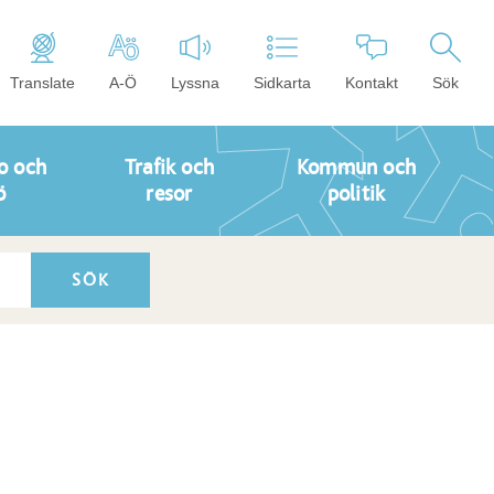
Translate
A-Ö
Lyssna
Sidkarta
Kontakt
Sök
o och
Trafik och
Kommun och
ö
resor
politik