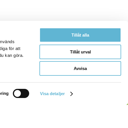
Tillåt alla
 används
iga för att
Tillåt urval
du kan göra.
Avvisa
ring
Visa detaljer