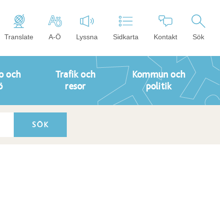
Translate
A-Ö
Lyssna
Sidkarta
Kontakt
Sök
o och
Trafik och
Kommun och
ö
resor
politik