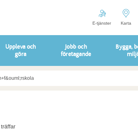
E-tjänster
Karta
Uppleva och
Jobb och
Bygga, b
göra
företagande
milj
träffar