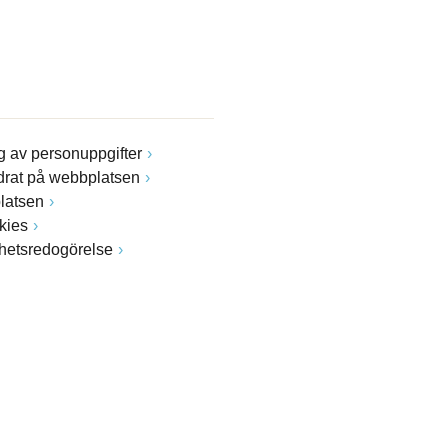
 av personuppgifter
drat på webbplatsen
latsen
kies
ghetsredogörelse