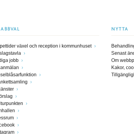
NABBVAL
NYTTA
pettider växel och reception i kommunhuset
Behandling
slagstavla
Senast än
diga jobb
Om webbp
lanmälan
Kakor, coo
sselblåsarfunktion
Tillgängli
ankettsamling
jänster
förslag
lturpunkten
mhallen
essrum
cebook
stagram