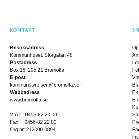
KONTAKT
S
Besöksadress
Öp
Kommunhuset, Storgatan 48
An
Postadress
Le
Box 18, 295 21 Bromölla
Fe
E-post
Vi
kommunstyrelsen@bromolla.se
Bl
Webbadress
E-t
www.bromolla.se
E-
Ku
Växel: 0456-82 20 00
Si
Fax: 0456-82 22 00
Pr
Org.nr: 212000-0894
Fa
In