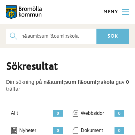
MENY
Sökresultat
Din sökning på
n&auml;sum f&ouml;rskola
gav
0
träffar
Allt
Webbsidor
0
0
Nyheter
Dokument
0
0