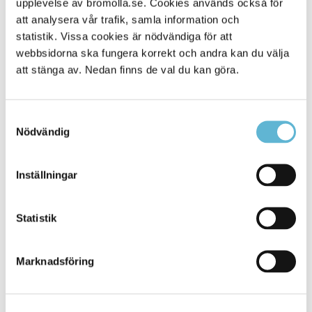
upplevelse av bromolla.se. Cookies används också för
att analysera vår trafik, samla information och
statistik. Vissa cookies är nödvändiga för att
webbsidorna ska fungera korrekt och andra kan du välja
att stänga av. Nedan finns de val du kan göra.
Samtyckesval
Nödvändig
Inställningar
KONTAKT
Besöksadress
Statistik
Kommunhuset, Storgatan 48
Postadress
Marknadsföring
Box 18, 295 21 Bromölla
E-post
kommunstyrelsen@bromolla.se