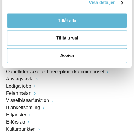
Webbadress
Visa detaljer
www.bromolla.se
Tillåt alla
Växel: 0456-82 20 00
Fax: 0456-82 22 00
Org.nr: 212000-0894
Tillåt urval
SNABBVAL
Avvisa
Öppettider växel och reception i kommunhuset
Anslagstavla
Lediga jobb
Felanmälan
Visselblåsarfunktion
Blankettsamling
E-tjänster
E-förslag
Kulturpunkten