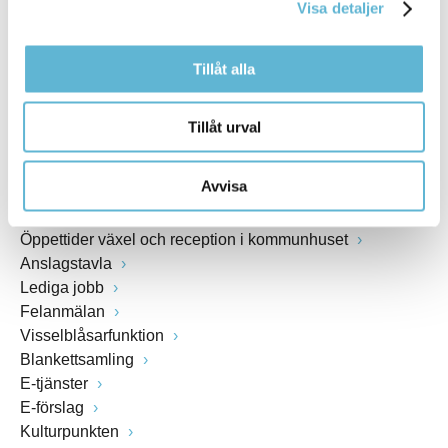
Webbadress
Visa detaljer
www.bromolla.se
Tillåt alla
Växel: 0456-82 20 00
Fax: 0456-82 22 00
Org.nr: 212000-0894
Tillåt urval
SNABBVAL
Avvisa
Öppettider växel och reception i kommunhuset
Anslagstavla
Lediga jobb
Felanmälan
Visselblåsarfunktion
Blankettsamling
E-tjänster
E-förslag
Kulturpunkten