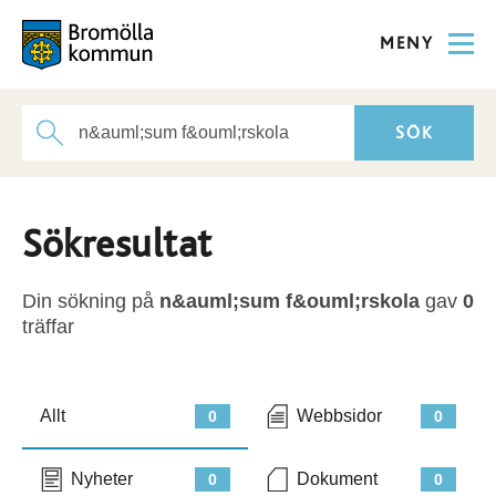
MENY
Sökresultat
Din sökning på
n&auml;sum f&ouml;rskola
gav
0
träffar
Allt
Webbsidor
0
0
Nyheter
Dokument
0
0