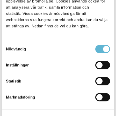
upplevelse av bromolla.se. Cookies används också för
att analysera vår trafik, samla information och
statistik. Vissa cookies är nödvändiga för att
webbsidorna ska fungera korrekt och andra kan du välja
att stänga av. Nedan finns de val du kan göra.
Samtyckesval
Nödvändig
Inställningar
KONTAKT
Besöksadress
Statistik
Kommunhuset, Storgatan 48
Postadress
Marknadsföring
Box 18, 295 21 Bromölla
E-post
kommunstyrelsen@bromolla.se