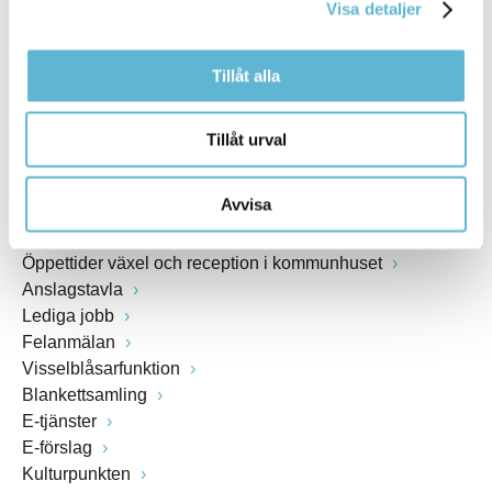
Webbadress
Visa detaljer
www.bromolla.se
Tillåt alla
Växel: 0456-82 20 00
Fax: 0456-82 22 00
Org.nr: 212000-0894
Tillåt urval
SNABBVAL
Avvisa
Öppettider växel och reception i kommunhuset
Anslagstavla
Lediga jobb
Felanmälan
Visselblåsarfunktion
Blankettsamling
E-tjänster
E-förslag
Kulturpunkten