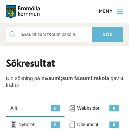
MENY
Sökresultat
Din sökning på
n&auml;sum f&ouml;rskola
gav
0
träffar
Allt
Webbsidor
0
0
Nyheter
Dokument
0
0