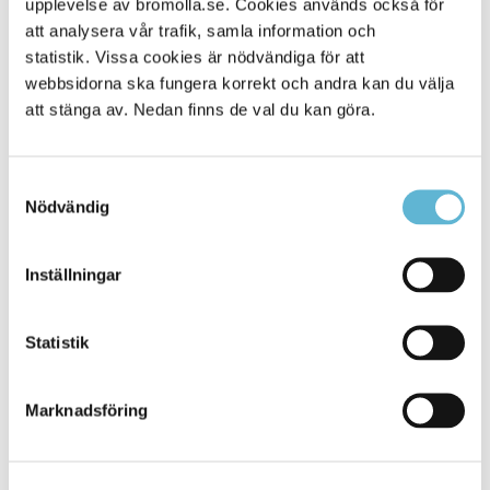
upplevelse av bromolla.se. Cookies används också för
att analysera vår trafik, samla information och
statistik. Vissa cookies är nödvändiga för att
webbsidorna ska fungera korrekt och andra kan du välja
att stänga av. Nedan finns de val du kan göra.
Samtyckesval
Nödvändig
Inställningar
KONTAKT
Besöksadress
Statistik
Kommunhuset, Storgatan 48
Postadress
Marknadsföring
Box 18, 295 21 Bromölla
E-post
kommunstyrelsen@bromolla.se