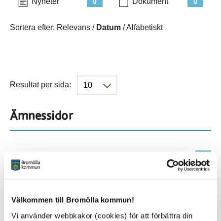
Nyheter
Dokument
0
0
Sortera efter:
Relevans
/
Datum
/
Alfabetiskt
Resultat per sida:
Ämnessidor
Hela webbplatsen
199
Platser
Välkommen till Bromölla kommun!
Vi använder webbkakor (cookies) för att förbättra din