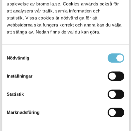
upplevelse av bromolla.se. Cookies används också för
Alla platser
199
att analysera vår trafik, samla information och
statistik. Vissa cookies är nödvändiga för att
webbsidorna ska fungera korrekt och andra kan du välja
att stänga av. Nedan finns de val du kan göra.
Samtyckesval
Nödvändig
Inställningar
KONTAKT
Statistik
Besöksadress
Kommunhuset, Storgatan 48
Postadress
Marknadsföring
Box 18, 295 21 Bromölla
E-post
kommunstyrelsen@bromolla.se