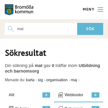
MENY
Sökresultat
Din sökning på
mat
gav
0
träffar inom
Utbildning
och barnomsorg
Menade du:
karta
sig
organisation
maj
Allt
Webbsidor
0
0