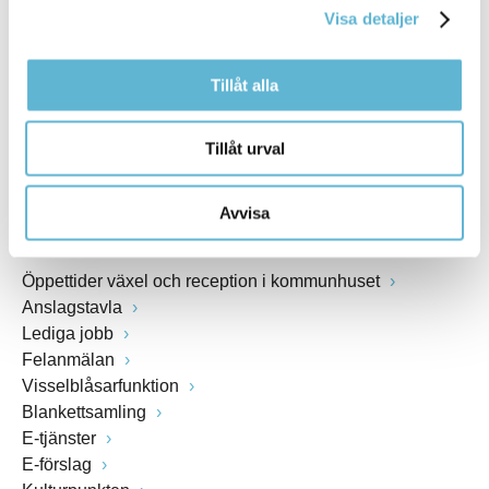
Visa detaljer
Webbadress
www.bromolla.se
Tillåt alla
Växel: 0456-82 20 00
Fax: 0456-82 22 00
Tillåt urval
Org.nr: 212000-0894
Avvisa
SNABBVAL
Öppettider växel och reception i kommunhuset
Anslagstavla
Lediga jobb
Felanmälan
Visselblåsarfunktion
Blankettsamling
E-tjänster
E-förslag