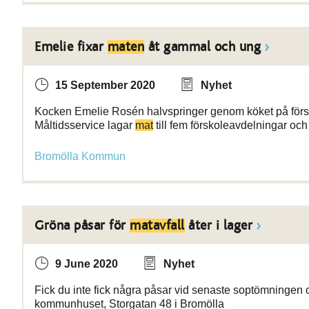
Emelie fixar
maten
åt gammal och ung
15 September 2020
Nyhet
Kocken Emelie Rosén halvspringer genom köket på försko
Måltidsservice lagar
mat
till fem förskoleavdelningar oc
Bromölla Kommun
Gröna påsar för
matavfall
åter i lager
9 June 2020
Nyhet
Fick du inte fick några påsar vid senaste soptömningen
kommunhuset, Storgatan 48 i Bromölla