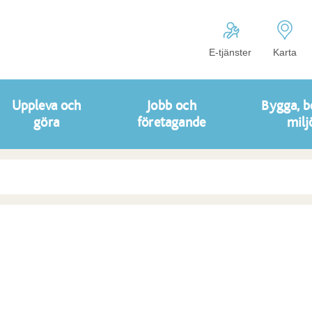
E-tjänster
Karta
Uppleva och
Jobb och
Bygga, b
göra
företagande
milj