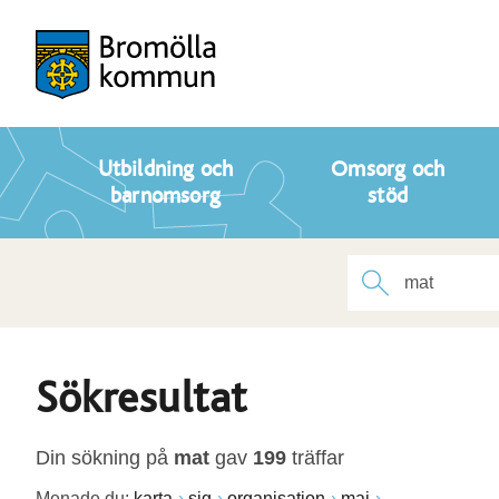
Utbildning och
Omsorg och
barnomsorg
stöd
Sökresultat
Din sökning på
mat
gav
199
träffar
Menade du:
karta
sig
organisation
maj