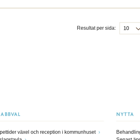
Resultat per sida:
NABBVAL
NYTTA
pettider växel och reception i kommunhuset
Behandling
slagstavla
Senast än