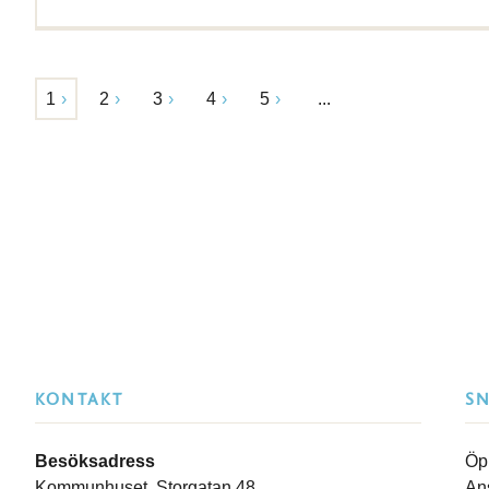
1
2
3
4
5
...
KONTAKT
S
Besöksadress
Öp
Kommunhuset, Storgatan 48
An