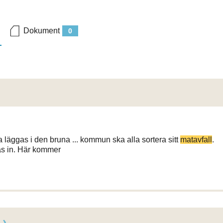
Dokument
0
a läggas i den bruna ... kommun ska alla sortera sitt
matavfall
.
as in. Här kommer