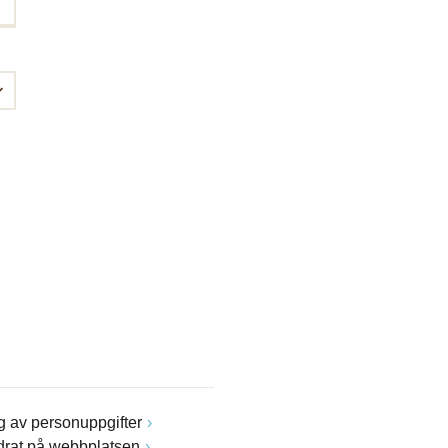
 av personuppgifter
drat på webbplatsen