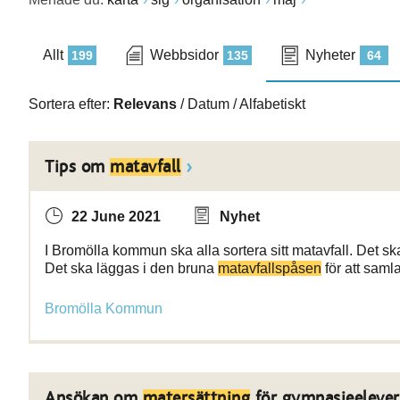
Allt
Webbsidor
Nyheter
199
135
64
Sortera efter:
Relevans
/
Datum
/
Alfabetiskt
Tips om
matavfall
22 June 2021
Nyhet
I Bromölla kommun ska alla sortera sitt matavfall. Det sk
Det ska läggas i den bruna
matavfallspåsen
för att saml
Bromölla Kommun
Ansökan om
matersättning
för gymnasieelever