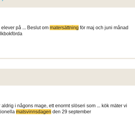
 elever på ... Beslut om
matersättning
för maj och juni månad
olkbokförda
ldrig i någons mage, ett enormt slöseri som ... kök mäter vi
tionella
matsvinnsdagen
den 29 september