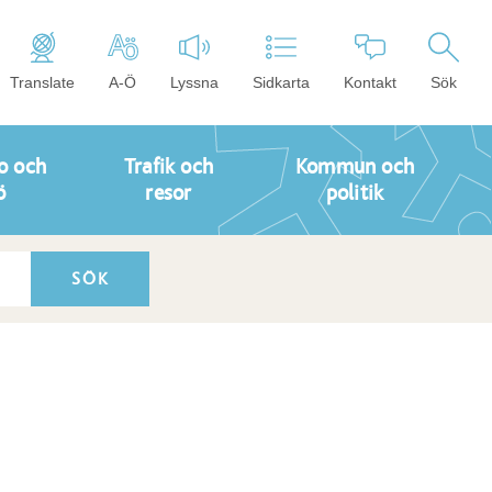
Translate
A-Ö
Lyssna
Sidkarta
Kontakt
Sök
o och
Trafik och
Kommun och
ö
resor
politik