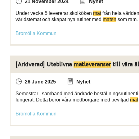
21 November 2024
Nyhet
Under vecka 5 levererar skolköken
mat
från hela världen 
världstemat och skapat nya rutiner med
maten
som ram.
Bromölla Kommun
[Arkiverad] Uteblivna
matleveranser
till våra 
26 June 2025
Nyhet
Semestrar i samband med ändrade beställningsrutiner till
fungerat. Detta berör våra medborgare med beviljad
mat
Bromölla Kommun