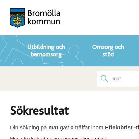
Utbildning och
Omsorg och
barnomsorg
stöd
Sökresultat
Din sökning på
mat
gav
0
träffar inom
Effektbrist -t
Menade du:
karta
sig
organisation
maj