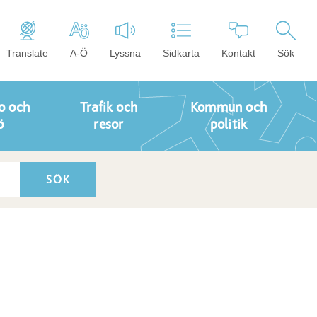
Translate
A-Ö
Lyssna
Sidkarta
Kontakt
Sök
o och
Trafik och
Kommun och
ö
resor
politik