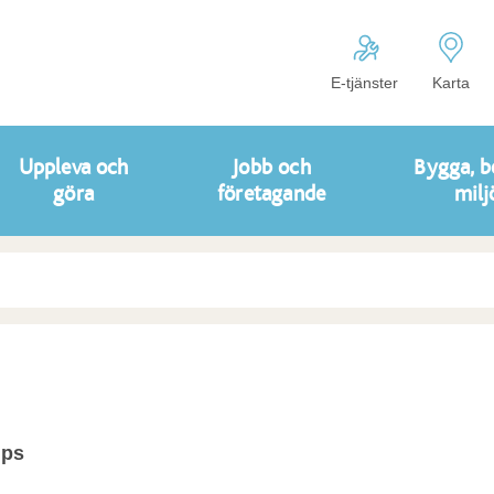
E-tjänster
Karta
Uppleva och
Jobb och
Bygga, b
göra
företagande
milj
ips