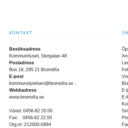
KONTAKT
S
Besöksadress
Öp
Kommunhuset, Storgatan 48
An
Postadress
Le
Box 18, 295 21 Bromölla
Fe
E-post
Vi
kommunstyrelsen@bromolla.se
Bl
Webbadress
E-t
www.bromolla.se
E-
Ku
Växel: 0456-82 20 00
Si
Fax: 0456-82 22 00
Pr
Org.nr: 212000-0894
Fa