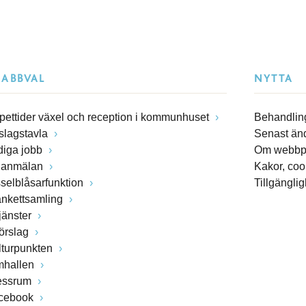
NABBVAL
NYTTA
pettider växel och reception i kommunhuset
Behandling
slagstavla
Senast än
diga jobb
Om webbp
lanmälan
Kakor, coo
sselblåsarfunktion
Tillgängli
ankettsamling
jänster
förslag
lturpunkten
mhallen
essrum
cebook