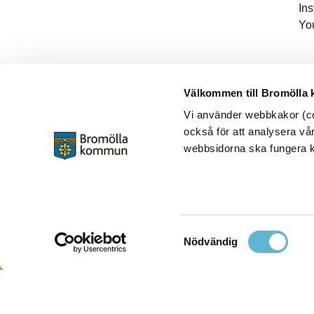
In
Yo
Välkommen till Bromölla
Vi använder webbkakor (coo
också för att analysera vår
webbsidorna ska fungera ko
Samtyckesval
Nödvändig