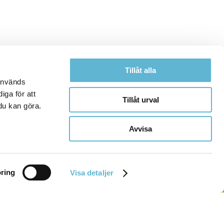
Tillåt alla
 används
iga för att
Tillåt urval
du kan göra.
Avvisa
ring
Visa detaljer