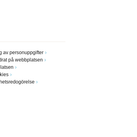
 av personuppgifter
drat på webbplatsen
latsen
kies
ghetsredogörelse