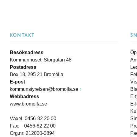
KONTAKT
S
Besöksadress
Öp
Kommunhuset, Storgatan 48
An
Postadress
Le
Box 18, 295 21 Bromölla
Fe
E-post
Vi
kommunstyrelsen@bromolla.se
Bl
Webbadress
E-t
www.bromolla.se
E-
Ku
Växel: 0456-82 20 00
Si
Fax: 0456-82 22 00
Pr
Org.nr: 212000-0894
Fa