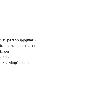
 av personuppgifter
drat på webbplatsen
latsen
kies
ghetsredogörelse