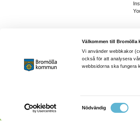
In
Yo
Välkommen till Bromölla
Vi använder webbkakor (coo
också för att analysera vår
webbsidorna ska fungera ko
Samtyckesval
Nödvändig