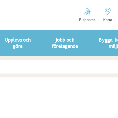
E-tjänster
Karta
Uppleva och
Jobb och
Bygga, b
göra
företagande
milj