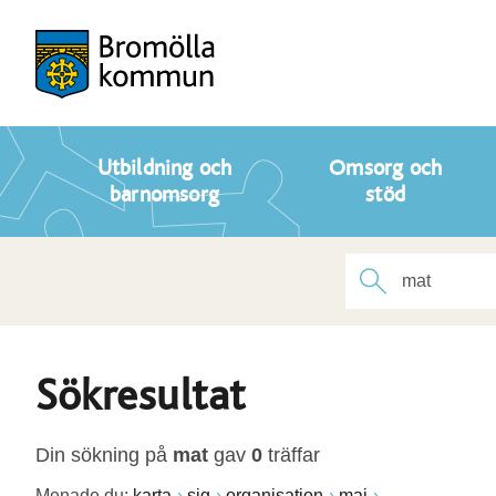
Utbildning och
Omsorg och
barnomsorg
stöd
Sökresultat
Din sökning på
mat
gav
0
träffar
Menade du:
karta
sig
organisation
maj