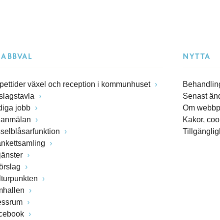
NABBVAL
NYTTA
pettider växel och reception i kommunhuset
Behandling
slagstavla
Senast än
diga jobb
Om webbp
lanmälan
Kakor, coo
sselblåsarfunktion
Tillgängli
ankettsamling
jänster
förslag
lturpunkten
mhallen
essrum
cebook