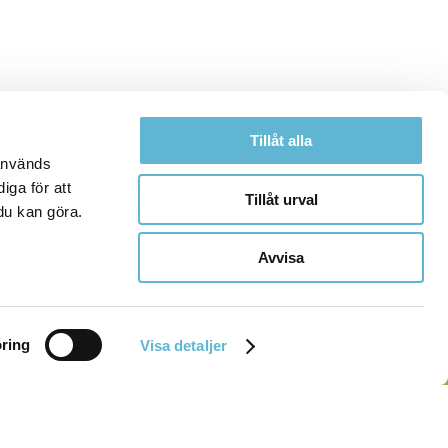
Tillåt alla
 används
iga för att
Tillåt urval
du kan göra.
Avvisa
ring
Visa detaljer