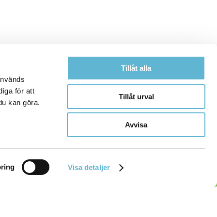
Tillåt alla
 används
iga för att
Tillåt urval
du kan göra.
Avvisa
ring
Visa detaljer