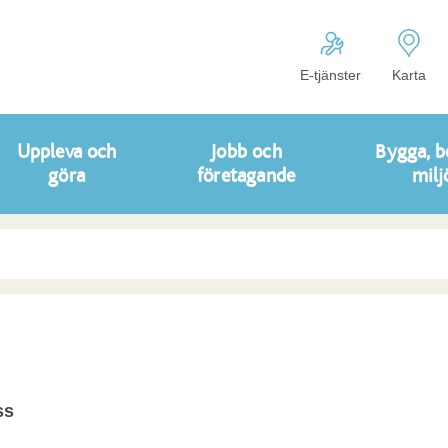
E-tjänster
Karta
Uppleva och
Jobb och
Bygga, b
göra
företagande
milj
ss