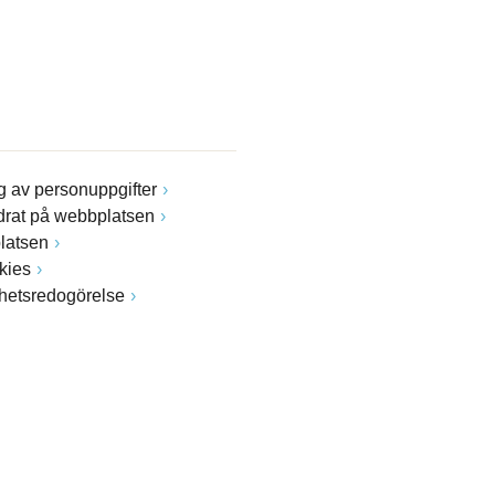
 av personuppgifter
drat på webbplatsen
latsen
kies
ghetsredogörelse