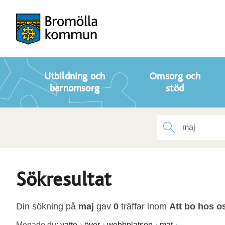
Utbildning och
Omsorg och
barnomsorg
stöd
Sökresultat
Din sökning på
maj
gav
0
träffar inom
Att bo hos o
Menade du:
vatte
över
webbplatsen
mat