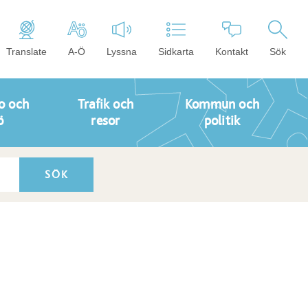
Translate
A-Ö
Lyssna
Sidkarta
Kontakt
Sök
o och
Trafik och
Kommun och
ö
resor
politik