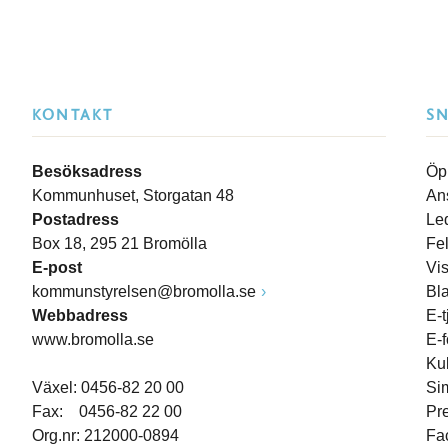
KONTAKT
S
Besöksadress
Öp
Kommunhuset, Storgatan 48
An
Postadress
Le
Box 18, 295 21 Bromölla
Fe
E-post
Vi
kommunstyrelsen@bromolla.se
Bl
Webbadress
E-t
www.bromolla.se
E-
Ku
Växel: 0456-82 20 00
Si
Fax: 0456-82 22 00
Pr
Org.nr: 212000-0894
Fa