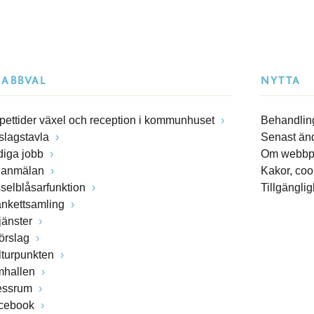
NABBVAL
NYTTA
pettider växel och reception i kommunhuset
Behandling
slagstavla
Senast än
diga jobb
Om webbp
lanmälan
Kakor, coo
sselblåsarfunktion
Tillgängli
ankettsamling
jänster
förslag
lturpunkten
mhallen
essrum
cebook