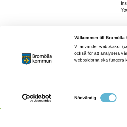
In
Yo
Välkommen till Bromölla
Vi använder webbkakor (coo
också för att analysera vår
webbsidorna ska fungera ko
Samtyckesval
Nödvändig