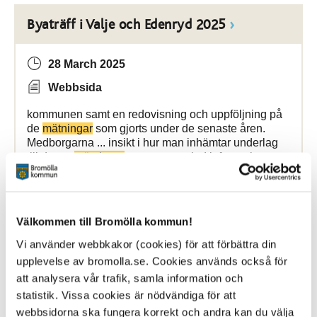
Byaträff i Valje och Edenryd 2025
28 March 2025
Webbsida
kommunen samt en redovisning och uppföljning på
de
mätningar
som gjorts under de senaste åren.
Medborgarna ... insikt i hur man inhämtar underlag
till dessa
mätningar
samt en samlad information
kring Grannsamverkan
Bromölla Kommun
Välkommen till Bromölla kommun!
Vi använder webbkakor (cookies) för att förbättra din
upplevelse av bromolla.se. Cookies används också för
Byaträff i Näsum 2025
att analysera vår trafik, samla information och
statistik. Vissa cookies är nödvändiga för att
11 March 2025
webbsidorna ska fungera korrekt och andra kan du välja