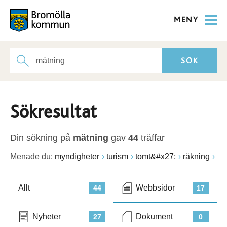
MENY
Sökresultat
Din sökning på
mätning
gav
44
träffar
Menade du:
myndigheter
turism
tomt&#x27;
räkning
Allt
Webbsidor
44
17
Nyheter
Dokument
27
0