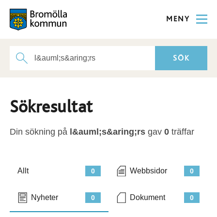
MENY
Sökresultat
Din sökning på
l&auml;s&aring;rs
gav
0
träffar
Allt
Webbsidor
0
0
Nyheter
Dokument
0
0