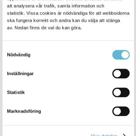
att analysera vår trafik, samla information och
statistik. Vissa cookies är nödvändiga för att webbsidorna
ska fungera korrekt och andra kan du välja att stänga
av. Nedan finns de val du kan göra.
Samtyckesval
Nödvändig
KONTAKT
Inställningar
Besöksadress
Statistik
Kommunhuset, Storgatan 48
Postadress
Box 18, 295 21 Bromölla
Marknadsföring
E-post
kommunstyrelsen@bromolla.se
Webbadress
Visa detaljer