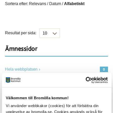
Sortera efter:
Relevans
/
Datum
/
Alfabetiskt
Resultat per sida:
Ämnessidor
Hela webbplatsen
0
Platser
Välkommen till Bromölla kommun!
Vi använder webbkakor (cookies) för att förbättra din
Alla platser
0
upplevelse av bromolla.se. Cookies används också för