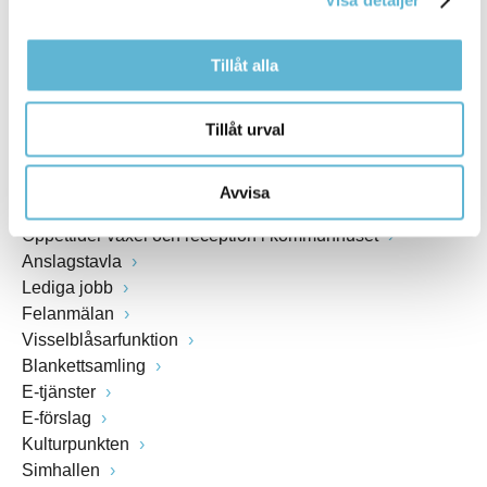
www.bromolla.se
Växel: 0456-82 20 00
Tillåt alla
Fax: 0456-82 22 00
Org.nr: 212000-0894
Tillåt urval
SNABBVAL
Avvisa
Öppettider växel och reception i kommunhuset
Anslagstavla
Lediga jobb
Felanmälan
Visselblåsarfunktion
Blankettsamling
E-tjänster
E-förslag
Kulturpunkten
Simhallen