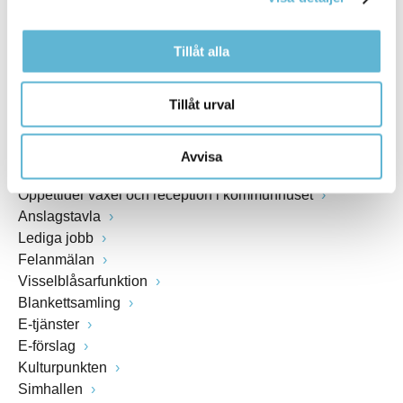
www.bromolla.se
Växel: 0456-82 20 00
Tillåt alla
Fax: 0456-82 22 00
Org.nr: 212000-0894
Tillåt urval
SNABBVAL
Avvisa
Öppettider växel och reception i kommunhuset
Anslagstavla
Lediga jobb
Felanmälan
Visselblåsarfunktion
Blankettsamling
E-tjänster
E-förslag
Kulturpunkten
Simhallen