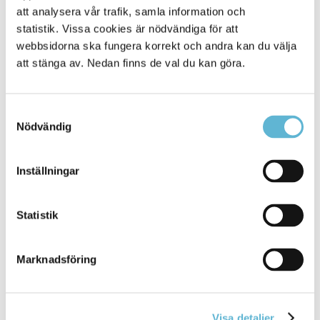
att analysera vår trafik, samla information och
statistik. Vissa cookies är nödvändiga för att
webbsidorna ska fungera korrekt och andra kan du välja
att stänga av. Nedan finns de val du kan göra.
Samtyckesval
Nödvändig
KONTAKT
Inställningar
Besöksadress
Statistik
Kommunhuset, Storgatan 48
Postadress
Box 18, 295 21 Bromölla
Marknadsföring
E-post
kommunstyrelsen@bromolla.se
Webbadress
Visa detaljer