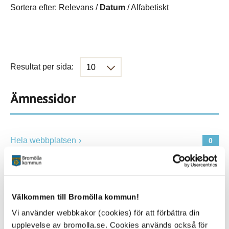
Sortera efter:
Relevans
/
Datum
/
Alfabetiskt
Resultat per sida:
Ämnessidor
Hela webbplatsen
0
Platser
Välkommen till Bromölla kommun!
Vi använder webbkakor (cookies) för att förbättra din
Alla platser
0
upplevelse av bromolla.se. Cookies används också för