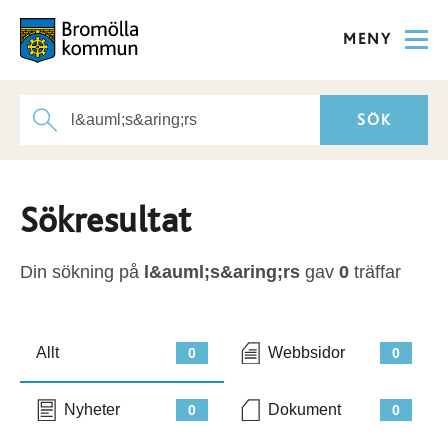
MENY
Sökresultat
Din sökning på
l&auml;s&aring;rs
gav
0
träffar
Allt
Webbsidor
0
0
Nyheter
Dokument
0
0