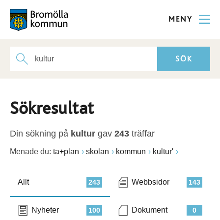
MENY
Sökresultat
Din sökning på
kultur
gav
243
träffar
Menade du:
ta+plan
skolan
kommun
kultur'
Allt
Webbsidor
243
143
Nyheter
Dokument
100
0