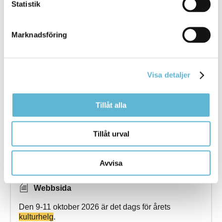
Statistik
22 February 2018
Webbsida
Marknadsföring
Kulturpunkten
Under
Kulturpunktens
tak kan du
besöka biblioteket och turistbyrån, samt uppleva och
skapa ... skapa
kultur
i olika former. Varje vår och
höst presenterar vi ett brett och inspirerande
Visa detaljer
kulturprogram
Bromölla Kommun
Tillåt alla
Tillåt urval
Kulturhelg
Avvisa
8 October 2025
Webbsida
Den 9-11 oktober 2026 är det dags för årets
kulturhelg
.