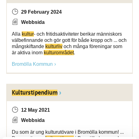
29 February 2024
Webbsida
Alla
kultur
- och fritidsaktiviteter berikar människors
välbefinnande och gör gott för både kropp och ... och
mångskiftande
kulturliv
och många föreningar som
är aktiva inom
kulturområdet
.
Bromölla Kommun
Kulturstipendium
12 May 2021
Webbsida
Du som är ung kulturutövare i Bromölla kommun! ...
Du som är ung
kulturutövare
i Bromölla kommun!