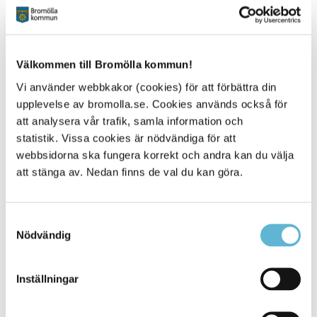
Bromölla Kommun
Välkommen till Bromölla kommun!
Vi använder webbkakor (cookies) för att förbättra din
Kulturpris
upplevelse av bromolla.se. Cookies används också för
att analysera vår trafik, samla information och
12 June 2025
statistik. Vissa cookies är nödvändiga för att
Webbsida
webbsidorna ska fungera korrekt och andra kan du välja
att stänga av. Nedan finns de val du kan göra.
Vill du nominera någon till Bromölla kommuns
kulturpris
?
Bromölla Kommun
Samtyckesval
Nödvändig
Inställningar
Kulturhus