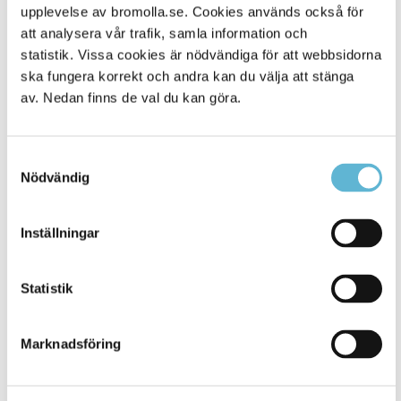
Alla platser
901
upplevelse av bromolla.se. Cookies används också för
att analysera vår trafik, samla information och
statistik. Vissa cookies är nödvändiga för att webbsidorna
ska fungera korrekt och andra kan du välja att stänga
av. Nedan finns de val du kan göra.
Samtyckesval
Nödvändig
Inställningar
KONTAKT
Besöksadress
Statistik
Kommunhuset, Storgatan 48
Postadress
Marknadsföring
Box 18, 295 21 Bromölla
E-post
kommunstyrelsen@bromolla.se