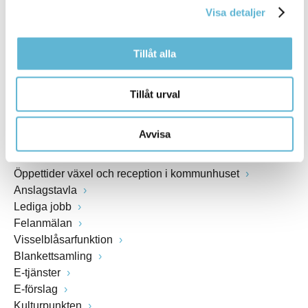
Webbadress
Visa detaljer
www.bromolla.se
Tillåt alla
Växel: 0456-82 20 00
Fax: 0456-82 22 00
Tillåt urval
Org.nr: 212000-0894
Avvisa
SNABBVAL
Öppettider växel och reception i kommunhuset
Anslagstavla
Lediga jobb
Felanmälan
Visselblåsarfunktion
Blankettsamling
E-tjänster
E-förslag
Kulturpunkten