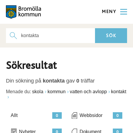
MENY
Sökresultat
Din sökning på
kontakta
gav
0
träffar
Menade du:
skola
kommun
vatten och avlopp
kontakt
Allt
Webbsidor
0
0
Nyheter
Dokument
0
0