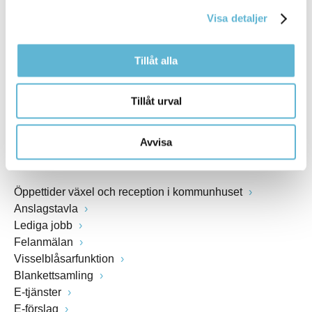
kommunstyrelsen@bromolla.se
Visa detaljer
Webbadress
www.bromolla.se
Tillåt alla
Växel: 0456-82 20 00
Fax: 0456-82 22 00
Tillåt urval
Org.nr: 212000-0894
Avvisa
SNABBVAL
Öppettider växel och reception i kommunhuset
Anslagstavla
Lediga jobb
Felanmälan
Visselblåsarfunktion
Blankettsamling
E-tjänster
E-förslag