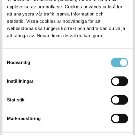
upplevelse av bromolla.se. Cookies används också för
Alla platser
901
att analysera vår trafik, samla information och
statistik. Vissa cookies är nödvändiga för att
webbsidorna ska fungera korrekt och andra kan du välja
att stänga av. Nedan finns de val du kan göra.
Samtyckesval
Nödvändig
Inställningar
KONTAKT
Statistik
Besöksadress
Kommunhuset, Storgatan 48
Postadress
Marknadsföring
Box 18, 295 21 Bromölla
E-post