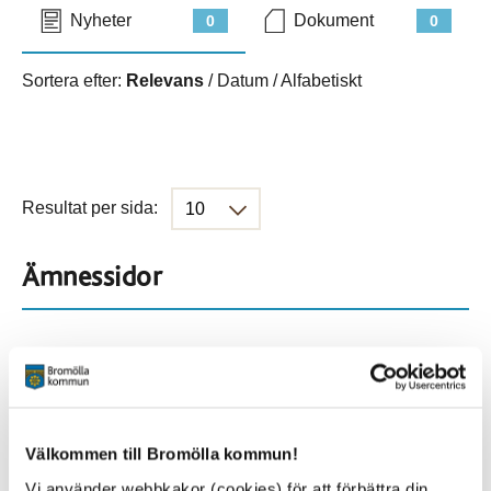
Nyheter
Dokument
0
0
Sortera efter:
Relevans
/
Datum
/
Alfabetiskt
Resultat per sida:
Ämnessidor
Hela webbplatsen
901
Platser
Välkommen till Bromölla kommun!
Vi använder webbkakor (cookies) för att förbättra din