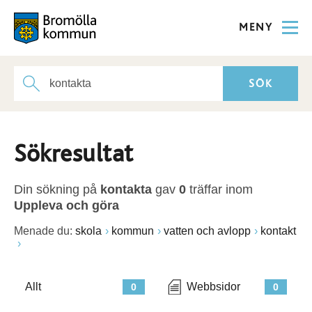
MENY
Sökresultat
Din sökning på
kontakta
gav
0
träffar inom
Uppleva och göra
Menade du:
skola
kommun
vatten och avlopp
kontakt
Allt
Webbsidor
0
0