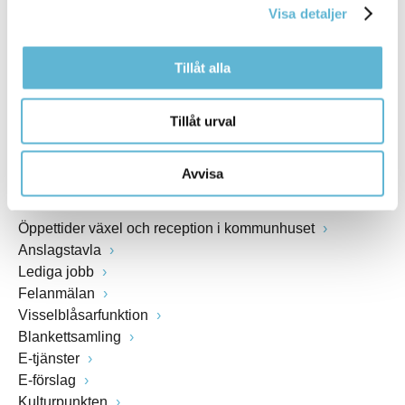
Visa detaljer
Webbadress
www.bromolla.se
Tillåt alla
Växel: 0456-82 20 00
Fax: 0456-82 22 00
Tillåt urval
Org.nr: 212000-0894
Avvisa
SNABBVAL
Öppettider växel och reception i kommunhuset
Anslagstavla
Lediga jobb
Felanmälan
Visselblåsarfunktion
Blankettsamling
E-tjänster
E-förslag
Kulturpunkten