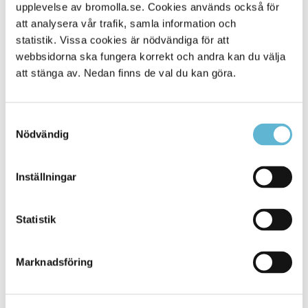
Alla platser
upplevelse av bromolla.se. Cookies används också för
901
att analysera vår trafik, samla information och
statistik. Vissa cookies är nödvändiga för att
webbsidorna ska fungera korrekt och andra kan du välja
att stänga av. Nedan finns de val du kan göra.
Samtyckesval
Nödvändig
Inställningar
KONTAKT
Statistik
Besöksadress
Kommunhuset, Storgatan 48
Postadress
Marknadsföring
Box 18, 295 21 Bromölla
E-post
kommunstyrelsen@bromolla.se