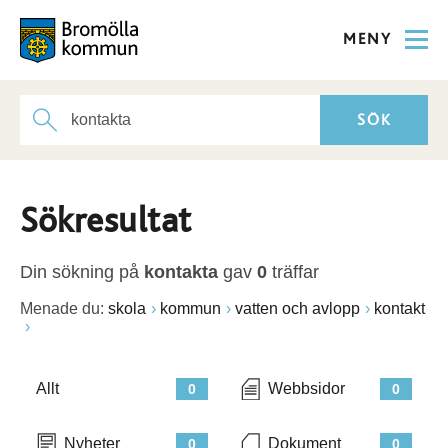
MENY
Sökresultat
Din sökning på
kontakta
gav
0
träffar
Menade du:
skola
kommun
vatten och avlopp
kontakt
Allt
Webbsidor
0
0
Nyheter
Dokument
0
0