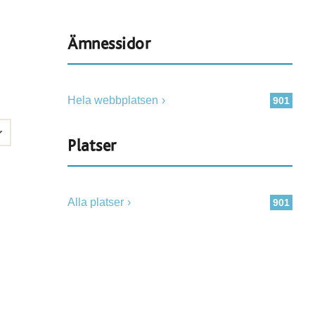
Ämnessidor
Hela webbplatsen
901
Platser
Alla platser
901