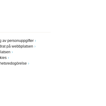
 av personuppgifter
drat på webbplatsen
latsen
kies
ghetsredogörelse