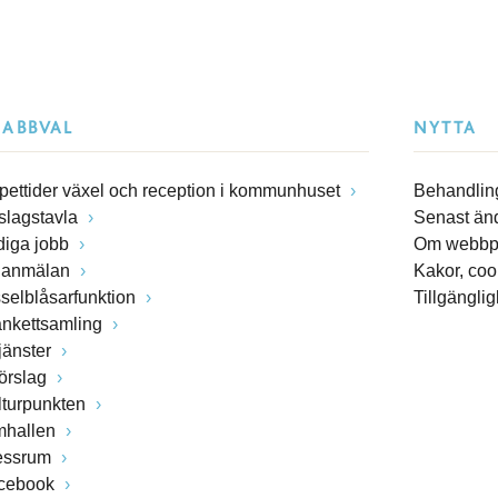
NABBVAL
NYTTA
pettider växel och reception i kommunhuset
Behandling
slagstavla
Senast än
diga jobb
Om webbp
lanmälan
Kakor, coo
sselblåsarfunktion
Tillgängli
ankettsamling
jänster
förslag
lturpunkten
mhallen
essrum
cebook