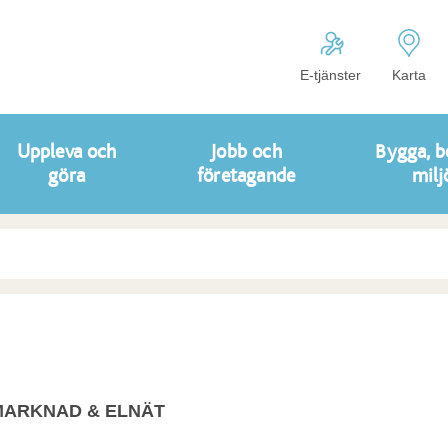
E-tjänster
Karta
Uppleva och
Jobb och
Bygga, b
göra
företagande
milj
MARKNAD & ELNÄT