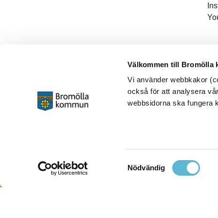
In
Yo
Välkommen till Bromölla
Vi använder webbkakor (coo
också för att analysera vår
webbsidorna ska fungera ko
Samtyckesval
Nödvändig