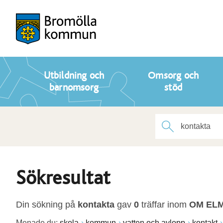
Utbildning och
Omsorg och
barnomsorg
stöd
Sökresultat
Din sökning på
kontakta
gav
0
träffar inom
OM EL
Menade du:
skola
kommun
vatten och avlopp
kontakt