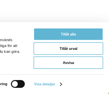
Tillåt alla
 används
iga för att
Tillåt urval
du kan göra.
Avvisa
ring
Visa detaljer