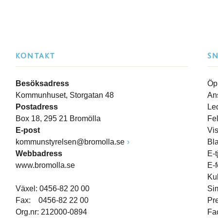
KONTAKT
S
Besöksadress
Öp
Kommunhuset, Storgatan 48
An
Postadress
Le
Box 18, 295 21 Bromölla
Fe
E-post
Vi
kommunstyrelsen@bromolla.se
Bl
Webbadress
E-t
www.bromolla.se
E-
Ku
Växel: 0456-82 20 00
Si
Fax: 0456-82 22 00
Pr
Org.nr: 212000-0894
Fa