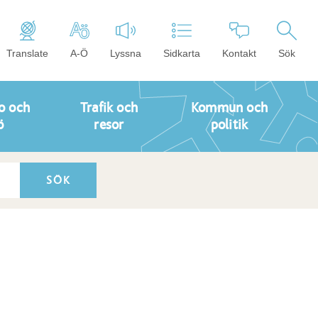
Translate
A-Ö
Lyssna
Sidkarta
Kontakt
Sök
o och
Trafik och
Kommun och
ö
resor
politik