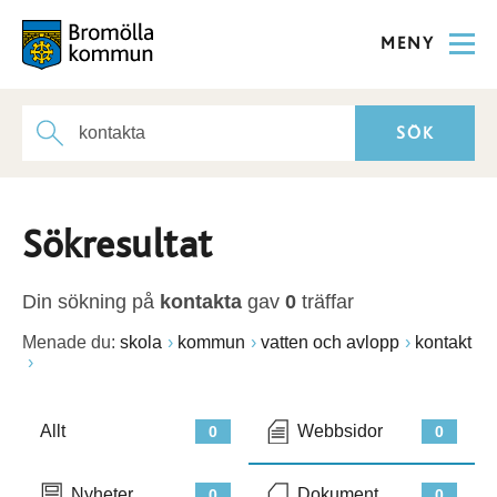
MENY
Sökresultat
Din sökning på
kontakta
gav
0
träffar
Menade du:
skola
kommun
vatten och avlopp
kontakt
Allt
Webbsidor
0
0
Nyheter
Dokument
0
0