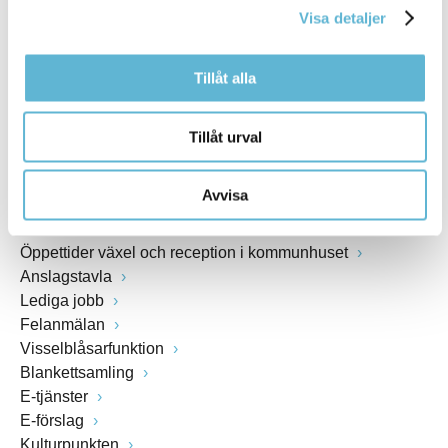
Webbadress
Visa detaljer
www.bromolla.se
Tillåt alla
Växel: 0456-82 20 00
Fax: 0456-82 22 00
Tillåt urval
Org.nr: 212000-0894
Avvisa
SNABBVAL
Öppettider växel och reception i kommunhuset
Anslagstavla
Lediga jobb
Felanmälan
Visselblåsarfunktion
Blankettsamling
E-tjänster
E-förslag
Kulturpunkten