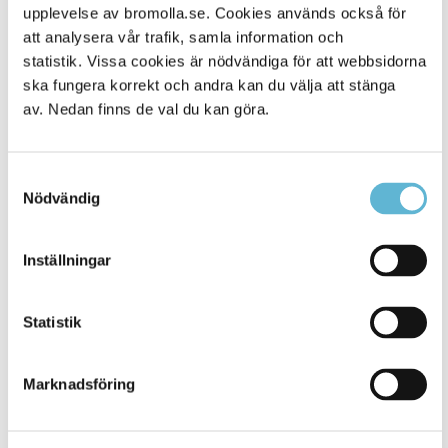
Alla platser
901
upplevelse av bromolla.se. Cookies används också för
att analysera vår trafik, samla information och
statistik. Vissa cookies är nödvändiga för att webbsidorna
ska fungera korrekt och andra kan du välja att stänga
av. Nedan finns de val du kan göra.
Samtyckesval
Nödvändig
Inställningar
KONTAKT
Besöksadress
Statistik
Kommunhuset, Storgatan 48
Postadress
Marknadsföring
Box 18, 295 21 Bromölla
E-post
kommunstyrelsen@bromolla.se