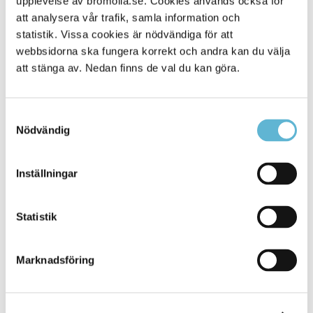
upplevelse av bromolla.se. Cookies används också för
att analysera vår trafik, samla information och
statistik. Vissa cookies är nödvändiga för att
webbsidorna ska fungera korrekt och andra kan du välja
att stänga av. Nedan finns de val du kan göra.
Samtyckesval
Nödvändig
KONTAKT
Inställningar
Besöksadress
Statistik
Kommunhuset, Storgatan 48
Postadress
Marknadsföring
Box 18, 295 21 Bromölla
E-post
kommunstyrelsen@bromolla.se
Webbadress