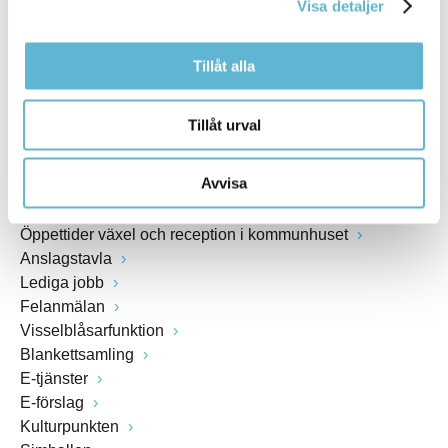
Visa detaljer
www.bromolla.se
Tillåt alla
Växel: 0456-82 20 00
Fax: 0456-82 22 00
Org.nr: 212000-0894
Tillåt urval
SNABBVAL
Avvisa
Öppettider växel och reception i kommunhuset
Anslagstavla
Lediga jobb
Felanmälan
Visselblåsarfunktion
Blankettsamling
E-tjänster
E-förslag
Kulturpunkten