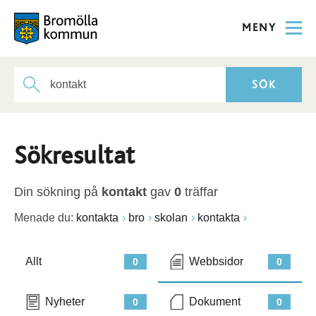
MENY
Sökresultat
Din sökning på
kontakt
gav
0
träffar
Menade du:
kontakta
bro
skolan
kontakta
Allt
Webbsidor
0
0
Nyheter
Dokument
0
0