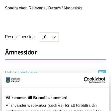
Sortera efter:
Relevans
/
Datum
/
Alfabetiskt
Resultat per sida:
Ämnessidor
Hela webbplatsen
901
Platser
Välkommen till Bromölla kommun!
Vi använder webbkakor (cookies) för att förbättra din
Alla platser
901