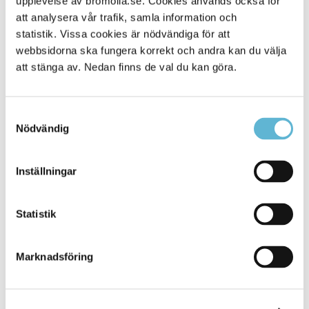
upplevelse av bromolla.se. Cookies används också för
att analysera vår trafik, samla information och
statistik. Vissa cookies är nödvändiga för att
webbsidorna ska fungera korrekt och andra kan du välja
att stänga av. Nedan finns de val du kan göra.
Samtyckesval
Nödvändig
KONTAKT
Inställningar
Besöksadress
Statistik
Kommunhuset, Storgatan 48
Postadress
Marknadsföring
Box 18, 295 21 Bromölla
E-post
kommunstyrelsen@bromolla.se
Webbadress