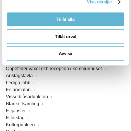
Visa detaljer
www.bromolla.se
Tillåt alla
Växel: 0456-82 20 00
Fax: 0456-82 22 00
Org.nr: 212000-0894
Tillåt urval
SNABBVAL
Avvisa
Öppettider växel och reception i kommunhuset
Anslagstavla
Lediga jobb
Felanmälan
Visselblåsarfunktion
Blankettsamling
E-tjänster
E-förslag
Kulturpunkten