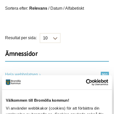
Sortera efter:
Relevans
/
Datum
/
Alfabetiskt
Resultat per sida:
Ämnessidor
Hela webbplatsen
901
Platser
Välkommen till Bromölla kommun!
Vi använder webbkakor (cookies) för att förbättra din
Alla platser
901