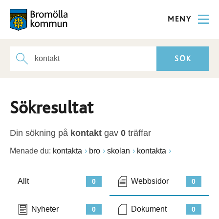
MENY
Sökresultat
Din sökning på
kontakt
gav
0
träffar
Menade du:
kontakta
bro
skolan
kontakta
Allt
Webbsidor
0
0
Nyheter
Dokument
0
0