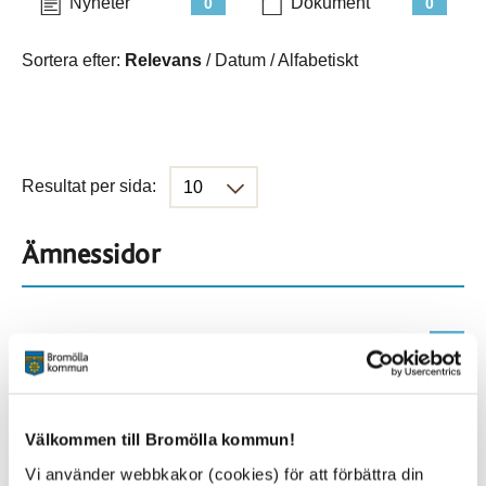
Nyheter
Dokument
0
0
Sortera efter:
Relevans
/
Datum
/
Alfabetiskt
Resultat per sida:
Ämnessidor
Hela webbplatsen
901
Platser
Välkommen till Bromölla kommun!
Vi använder webbkakor (cookies) för att förbättra din