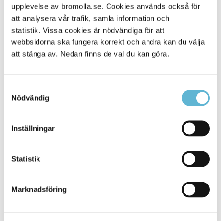
upplevelse av bromolla.se. Cookies används också för
Alla platser
901
att analysera vår trafik, samla information och
statistik. Vissa cookies är nödvändiga för att
webbsidorna ska fungera korrekt och andra kan du välja
att stänga av. Nedan finns de val du kan göra.
Samtyckesval
Nödvändig
Inställningar
KONTAKT
Statistik
Besöksadress
Kommunhuset, Storgatan 48
Postadress
Marknadsföring
Box 18, 295 21 Bromölla
E-post
kommunstyrelsen@bromolla.se