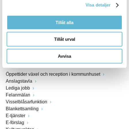
Visa detaljer
Webbadress
www.bromolla.se
Tillåt alla
Växel: 0456-82 20 00
Fax: 0456-82 22 00
Tillåt urval
Org.nr: 212000-0894
Avvisa
SNABBVAL
Öppettider växel och reception i kommunhuset
Anslagstavla
Lediga jobb
Felanmälan
Visselblåsarfunktion
Blankettsamling
E-tjänster
E-förslag