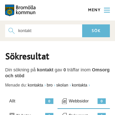
MENY
Sökresultat
Din sökning på
kontakt
gav
0
träffar inom
Omsorg
och stöd
Menade du:
kontakta
bro
skolan
kontakta
Allt
Webbsidor
0
0