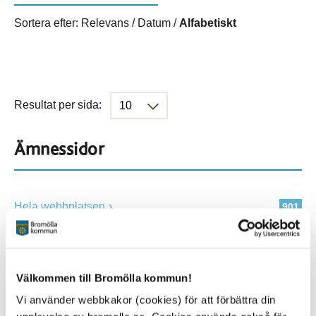
Sortera efter:
Relevans
/
Datum
/
Alfabetiskt
Resultat per sida:
Ämnessidor
Hela webbplatsen
901
Platser
Välkommen till Bromölla kommun!
Vi använder webbkakor (cookies) för att förbättra din
Alla platser
901