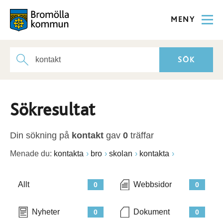
MENY
Sökresultat
Din sökning på
kontakt
gav
0
träffar
Menade du:
kontakta
bro
skolan
kontakta
Allt
Webbsidor
0
0
Nyheter
Dokument
0
0