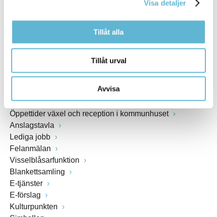
Visa detaljer
www.bromolla.se
Tillåt alla
Växel: 0456-82 20 00
Fax: 0456-82 22 00
Org.nr: 212000-0894
Tillåt urval
SNABBVAL
Avvisa
Öppettider växel och reception i kommunhuset
Anslagstavla
Lediga jobb
Felanmälan
Visselblåsarfunktion
Blankettsamling
E-tjänster
E-förslag
Kulturpunkten