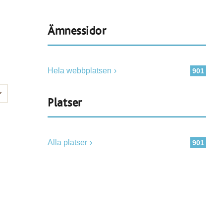
Ämnessidor
Hela webbplatsen
901
Platser
Alla platser
901