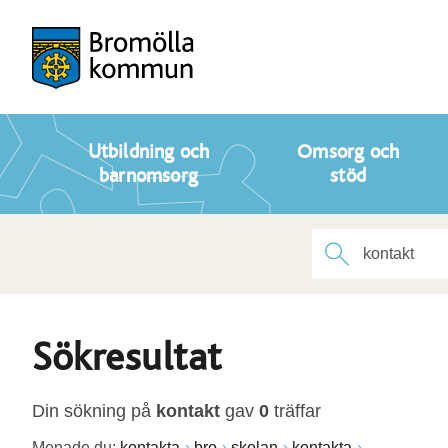
Utbildning och
Omsorg och
barnomsorg
stöd
Sökresultat
Din sökning på
kontakt
gav
0
träffar
Menade du:
kontakta
bro
skolan
kontakta