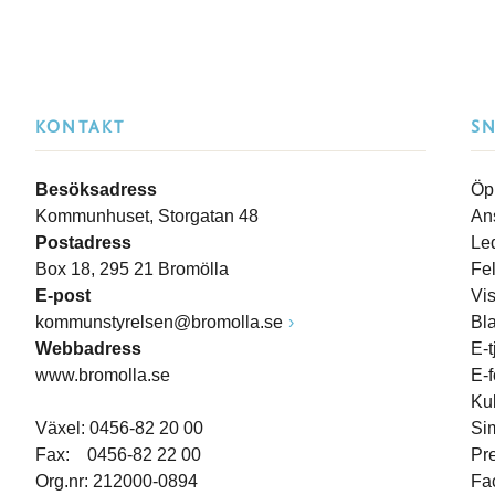
KONTAKT
S
Besöksadress
Öp
Kommunhuset, Storgatan 48
An
Postadress
Le
Box 18, 295 21 Bromölla
Fe
E-post
Vi
kommunstyrelsen@bromolla.se
Bl
Webbadress
E-t
www.bromolla.se
E-
Ku
Växel: 0456-82 20 00
Si
Fax: 0456-82 22 00
Pr
Org.nr: 212000-0894
Fa