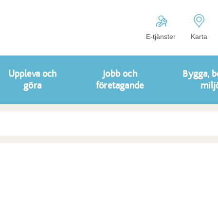
E-tjänster
Karta
Uppleva och
Jobb och
Bygga, b
göra
företagande
milj