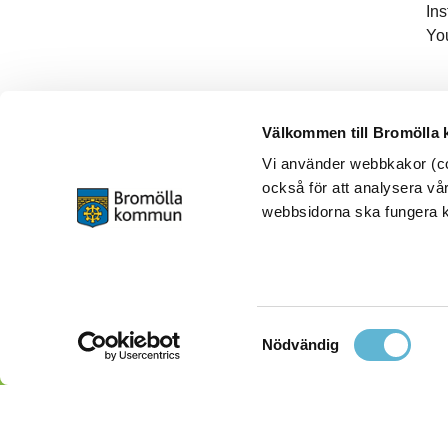
In
Yo
Välkommen till Bromölla
Vi använder webbkakor (coo
också för att analysera vår
webbsidorna ska fungera ko
Samtyckesval
Nödvändig