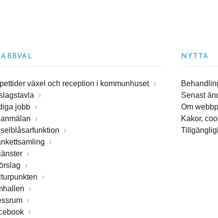
NABBVAL
NYTTA
pettider växel och reception i kommunhuset
Behandling
slagstavla
Senast än
diga jobb
Om webbp
lanmälan
Kakor, coo
sselblåsarfunktion
Tillgängli
ankettsamling
jänster
förslag
lturpunkten
mhallen
essrum
cebook