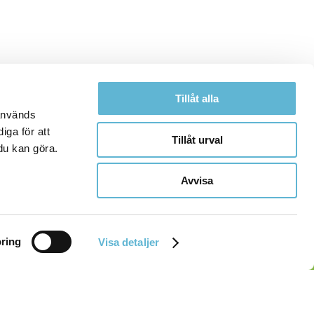
Tillåt alla
 används
iga för att
Tillåt urval
du kan göra.
Avvisa
ring
Visa detaljer