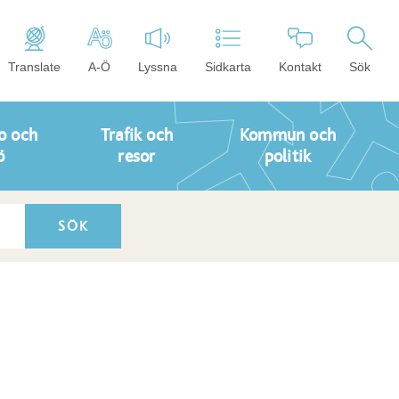
Translate
A-Ö
Lyssna
Sidkarta
Kontakt
Sök
o och
Trafik och
Kommun och
ö
resor
politik