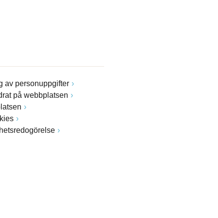
 av personuppgifter
drat på webbplatsen
latsen
kies
ghetsredogörelse