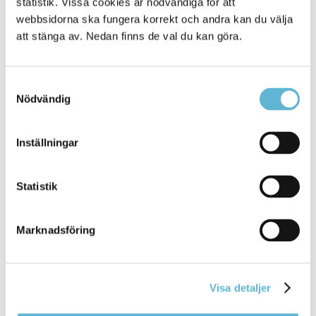
statistik. Vissa cookies är nödvändiga för att
Alla platser
901
webbsidorna ska fungera korrekt och andra kan du välja
att stänga av. Nedan finns de val du kan göra.
Samtyckesval
Nödvändig
KONTAKT
Inställningar
Besöksadress
Kommunhuset, Storgatan 48
Postadress
Statistik
Box 18, 295 21 Bromölla
E-post
Marknadsföring
kommunstyrelsen@bromolla.se
Webbadress
www.bromolla.se
Visa detaljer
Växel: 0456-82 20 00