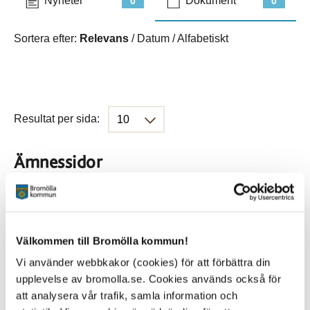
Nyheter
Dokument
0
0
Sortera efter:
Relevans
/
Datum
/
Alfabetiskt
Resultat per sida:
Ämnessidor
Hela webbplatsen
901
Välkommen till Bromölla kommun!
Platser
Vi använder webbkakor (cookies) för att förbättra din
upplevelse av bromolla.se. Cookies används också för
att analysera vår trafik, samla information och