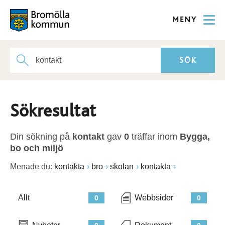
MENY
Sökresultat
Din sökning på
kontakt
gav
0
träffar inom
Bygga,
bo och miljö
Menade du:
kontakta
bro
skolan
kontakta
Allt
Webbsidor
0
0