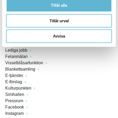
Fax: 0456-82 22 00
Tillåt alla
Org.nr: 212000-0894
Tillåt urval
SNABBVAL
Avvisa
Öppettider växel och reception i kommunhuset
Anslagstavla
Lediga jobb
Felanmälan
Visselblåsarfunktion
Blankettsamling
E-tjänster
E-förslag
Kulturpunkten
Simhallen
Pressrum
Facebook
Instagram