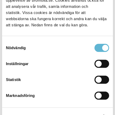
upplevelse av bromolla.se. Cookies används också för
att analysera vår trafik, samla information och
statistik. Vissa cookies är nödvändiga för att
webbsidorna ska fungera korrekt och andra kan du välja
att stänga av. Nedan finns de val du kan göra.
Samtyckesval
Nödvändig
KONTAKT
Inställningar
Besöksadress
Statistik
Kommunhuset, Storgatan 48
Postadress
Marknadsföring
Box 18, 295 21 Bromölla
E-post
kommunstyrelsen@bromolla.se
Webbadress