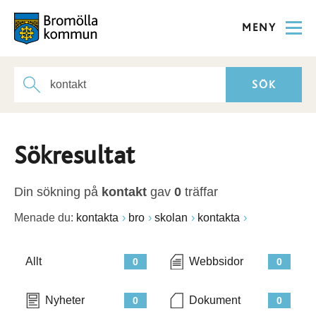
MENY
Sökresultat
Din sökning på
kontakt
gav
0
träffar
Menade du:
kontakta
bro
skolan
kontakta
Allt
Webbsidor
0
0
Nyheter
Dokument
0
0