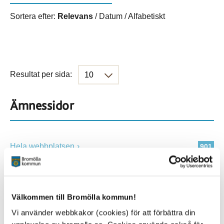
Sortera efter:
Relevans
/
Datum
/
Alfabetiskt
Resultat per sida:
Ämnessidor
Hela webbplatsen
901
Platser
Välkommen till Bromölla kommun!
Vi använder webbkakor (cookies) för att förbättra din
Alla platser
901