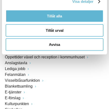
Visa detaljer
www.bromolla.se
Tillåt alla
Växel: 0456-82 20 00
Fax: 0456-82 22 00
Org.nr: 212000-0894
Tillåt urval
SNABBVAL
Avvisa
Öppettider växel och reception i kommunhuset
Anslagstavla
Lediga jobb
Felanmälan
Visselblåsarfunktion
Blankettsamling
E-tjänster
E-förslag
Kulturpunkten