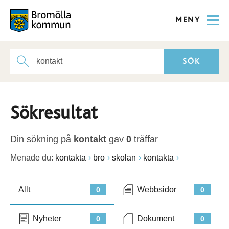
MENY
Sökresultat
Din sökning på
kontakt
gav
0
träffar
Menade du:
kontakta
bro
skolan
kontakta
Allt
Webbsidor
0
0
Nyheter
Dokument
0
0