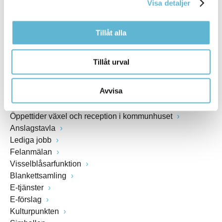
Visa detaljer
www.bromolla.se
Tillåt alla
Växel: 0456-82 20 00
Fax: 0456-82 22 00
Org.nr: 212000-0894
Tillåt urval
SNABBVAL
Avvisa
Öppettider växel och reception i kommunhuset
Anslagstavla
Lediga jobb
Felanmälan
Visselblåsarfunktion
Blankettsamling
E-tjänster
E-förslag
Kulturpunkten