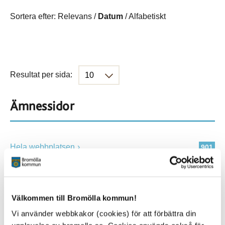
Sortera efter:
Relevans
/
Datum
/
Alfabetiskt
Resultat per sida:
Ämnessidor
Hela webbplatsen
901
Platser
Välkommen till Bromölla kommun!
Vi använder webbkakor (cookies) för att förbättra din
Alla platser
901