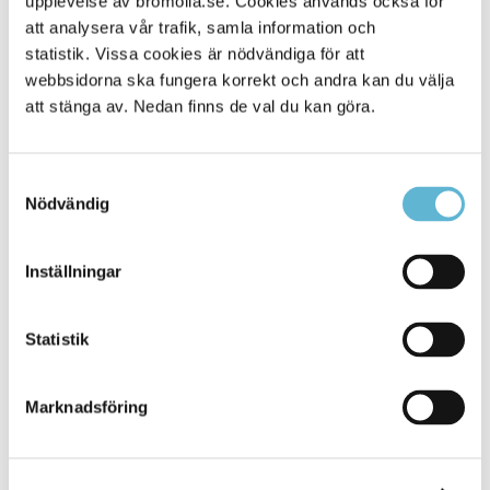
upplevelse av bromolla.se. Cookies används också för
att analysera vår trafik, samla information och
statistik. Vissa cookies är nödvändiga för att
webbsidorna ska fungera korrekt och andra kan du välja
att stänga av. Nedan finns de val du kan göra.
Samtyckesval
Nödvändig
KONTAKT
Inställningar
Besöksadress
Statistik
Kommunhuset, Storgatan 48
Postadress
Marknadsföring
Box 18, 295 21 Bromölla
E-post
kommunstyrelsen@bromolla.se
Webbadress