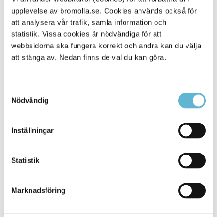
upplevelse av bromolla.se. Cookies används också för
Alla platser
901
att analysera vår trafik, samla information och
statistik. Vissa cookies är nödvändiga för att
webbsidorna ska fungera korrekt och andra kan du välja
att stänga av. Nedan finns de val du kan göra.
Samtyckesval
Nödvändig
Inställningar
KONTAKT
Statistik
Besöksadress
Kommunhuset, Storgatan 48
Postadress
Marknadsföring
Box 18, 295 21 Bromölla
E-post