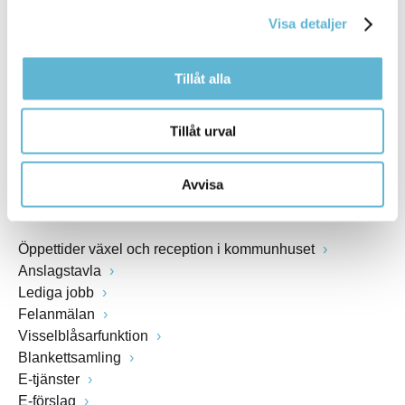
kommunstyrelsen@bromolla.se
Visa detaljer
Webbadress
www.bromolla.se
Tillåt alla
Växel: 0456-82 20 00
Fax: 0456-82 22 00
Tillåt urval
Org.nr: 212000-0894
Avvisa
SNABBVAL
Öppettider växel och reception i kommunhuset
Anslagstavla
Lediga jobb
Felanmälan
Visselblåsarfunktion
Blankettsamling
E-tjänster
E-förslag