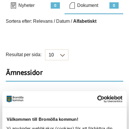
Nyheter
Dokument
0
0
Sortera efter:
Relevans
/
Datum
/
Alfabetiskt
Resultat per sida:
Ämnessidor
Hela webbplatsen
901
Platser
Välkommen till Bromölla kommun!
Vi använder webbkakor (cookies) för att förbättra din