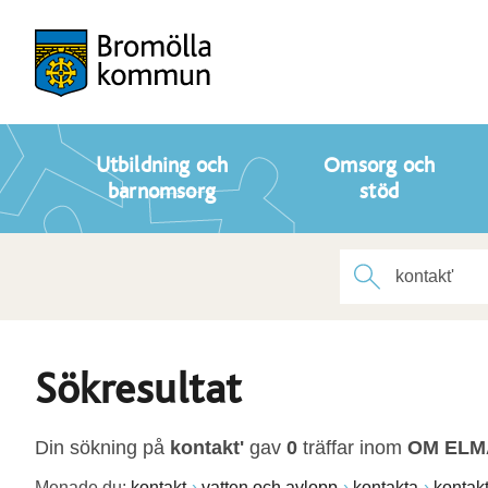
Utbildning och
Omsorg och
barnomsorg
stöd
Sökresultat
Din sökning på
kontakt'
gav
0
träffar inom
OM ELM
Menade du:
kontakt
vatten och avlopp
kontakta
kontak