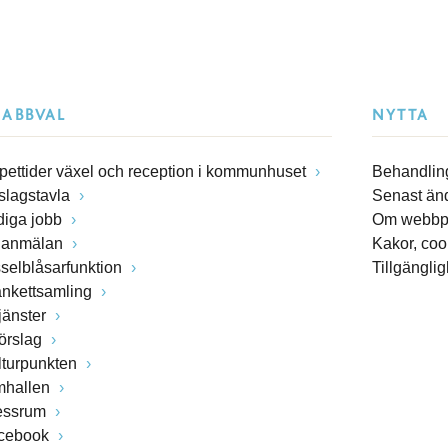
NABBVAL
NYTTA
pettider växel och reception i kommunhuset
Behandling
slagstavla
Senast än
diga jobb
Om webbp
lanmälan
Kakor, coo
sselblåsarfunktion
Tillgängli
ankettsamling
jänster
förslag
lturpunkten
mhallen
essrum
cebook