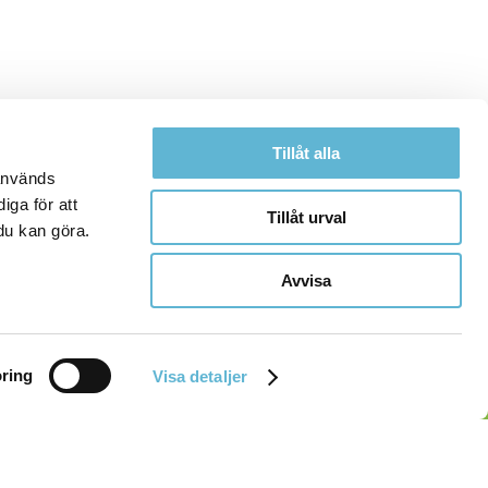
Tillåt alla
 används
iga för att
Tillåt urval
du kan göra.
Avvisa
ring
Visa detaljer