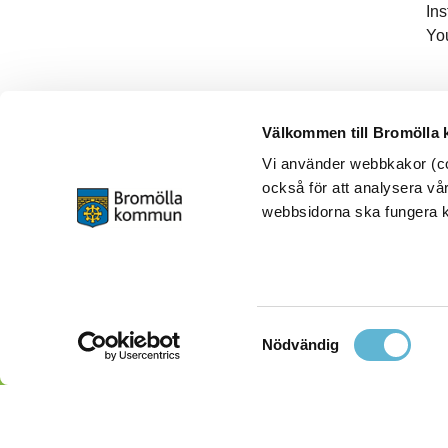
In
Yo
Välkommen till Bromölla
Vi använder webbkakor (coo
också för att analysera vår
webbsidorna ska fungera ko
Samtyckesval
Nödvändig