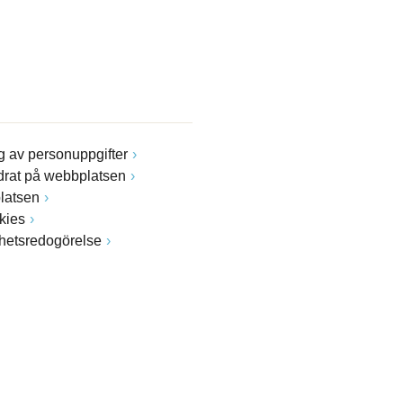
 av personuppgifter
drat på webbplatsen
latsen
kies
ghetsredogörelse