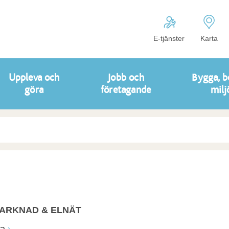
E-tjänster
Karta
Uppleva och
Jobb och
Bygga, b
göra
företagande
milj
ARKNAD & ELNÄT
ta