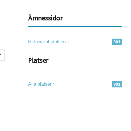
Ämnessidor
Hela webbplatsen
901
Platser
Alla platser
901