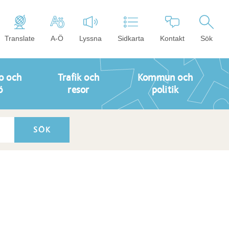
Translate
A-Ö
Lyssna
Sidkarta
Kontakt
Sök
o och
Trafik och
Kommun och
ö
resor
politik