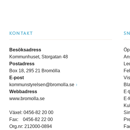
KONTAKT
S
Besöksadress
Öp
Kommunhuset, Storgatan 48
An
Postadress
Le
Box 18, 295 21 Bromölla
Fe
E-post
Vi
kommunstyrelsen@bromolla.se
Bl
Webbadress
E-t
www.bromolla.se
E-
Ku
Växel: 0456-82 20 00
Si
Fax: 0456-82 22 00
Pr
Org.nr: 212000-0894
Fa