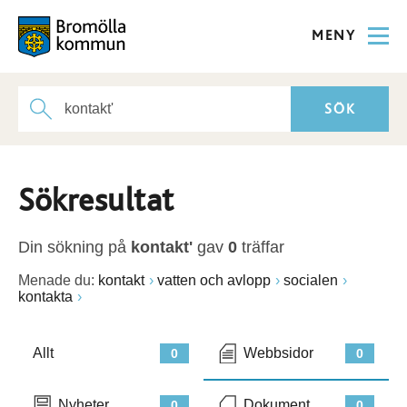
MENY
Sökresultat
Din sökning på
kontakt'
gav
0
träffar
Menade du:
kontakt
vatten och avlopp
socialen
kontakta
Allt
Webbsidor
0
0
Nyheter
Dokument
0
0