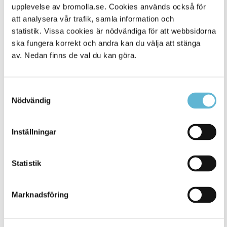
Alla platser
901
upplevelse av bromolla.se. Cookies används också för
att analysera vår trafik, samla information och
statistik. Vissa cookies är nödvändiga för att webbsidorna
ska fungera korrekt och andra kan du välja att stänga
av. Nedan finns de val du kan göra.
Samtyckesval
Nödvändig
Inställningar
KONTAKT
Besöksadress
Statistik
Kommunhuset, Storgatan 48
Postadress
Marknadsföring
Box 18, 295 21 Bromölla
E-post
kommunstyrelsen@bromolla.se