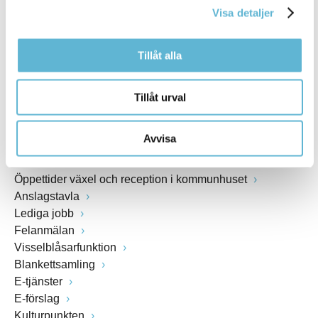
Webbadress
Visa detaljer
www.bromolla.se
Tillåt alla
Växel: 0456-82 20 00
Fax: 0456-82 22 00
Tillåt urval
Org.nr: 212000-0894
Avvisa
SNABBVAL
Öppettider växel och reception i kommunhuset
Anslagstavla
Lediga jobb
Felanmälan
Visselblåsarfunktion
Blankettsamling
E-tjänster
E-förslag
Kulturpunkten