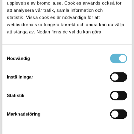
Alla platser
upplevelse av bromolla.se. Cookies används också för
901
att analysera vår trafik, samla information och
statistik. Vissa cookies är nödvändiga för att
webbsidorna ska fungera korrekt och andra kan du välja
att stänga av. Nedan finns de val du kan göra.
Samtyckesval
Nödvändig
Inställningar
KONTAKT
Statistik
Besöksadress
Kommunhuset, Storgatan 48
Postadress
Marknadsföring
Box 18, 295 21 Bromölla
E-post
kommunstyrelsen@bromolla.se