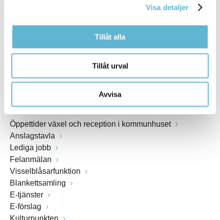
Visa detaljer
Webbadress
www.bromolla.se
Tillåt alla
Växel: 0456-82 20 00
Fax: 0456-82 22 00
Tillåt urval
Org.nr: 212000-0894
Avvisa
SNABBVAL
Öppettider växel och reception i kommunhuset
Anslagstavla
Lediga jobb
Felanmälan
Visselblåsarfunktion
Blankettsamling
E-tjänster
E-förslag
Kulturpunkten