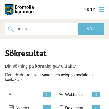
MENY
Sökresultat
Din sökning på
kontakt'
gav
0
träffar
Menade du:
kontakt
vatten och avlopp
socialen
kontakta
Allt
Webbsidor
0
0
Nyheter
Dokument
0
0