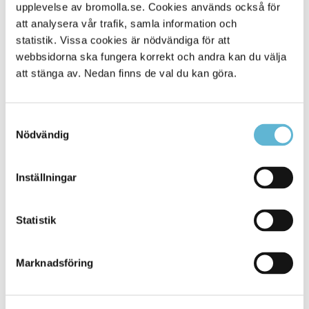
Alla platser
upplevelse av bromolla.se. Cookies används också för
901
att analysera vår trafik, samla information och
statistik. Vissa cookies är nödvändiga för att
webbsidorna ska fungera korrekt och andra kan du välja
att stänga av. Nedan finns de val du kan göra.
Samtyckesval
Nödvändig
Inställningar
KONTAKT
Statistik
Besöksadress
Kommunhuset, Storgatan 48
Postadress
Marknadsföring
Box 18, 295 21 Bromölla
E-post
kommunstyrelsen@bromolla.se