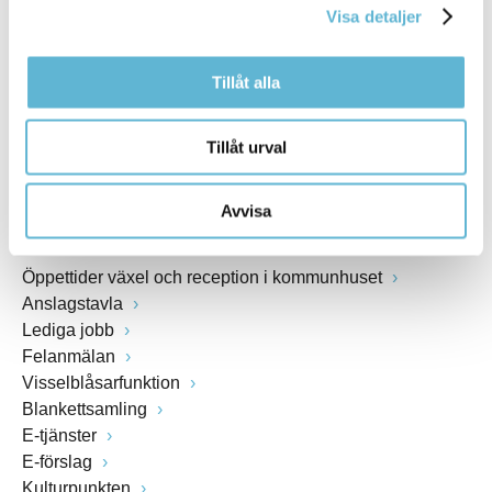
Visa detaljer
Webbadress
www.bromolla.se
Tillåt alla
Växel: 0456-82 20 00
Fax: 0456-82 22 00
Tillåt urval
Org.nr: 212000-0894
Avvisa
SNABBVAL
Öppettider växel och reception i kommunhuset
Anslagstavla
Lediga jobb
Felanmälan
Visselblåsarfunktion
Blankettsamling
E-tjänster
E-förslag
Kulturpunkten