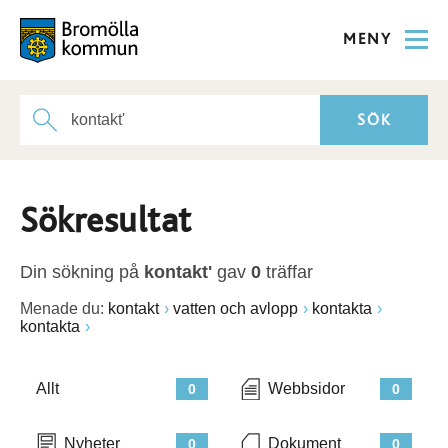
MENY
Sökresultat
Din sökning på
kontakt'
gav
0
träffar
Menade du:
kontakt
vatten och avlopp
kontakta
kontakta
Allt
Webbsidor
0
0
Nyheter
Dokument
0
0