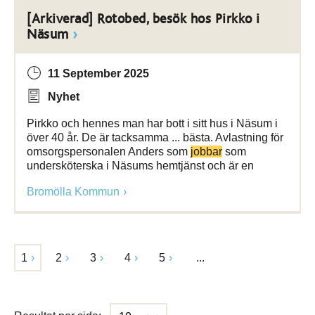
[Arkiverad] Rotobed, besök hos Pirkko i
Näsum
11 September 2025
Nyhet
Pirkko och hennes man har bott i sitt hus i Näsum i
över 40 år. De är tacksamma ... bästa. Avlastning för
omsorgspersonalen Anders som
jobbar
som
undersköterska i Näsums hemtjänst och är en
Bromölla Kommun
1
2
3
4
5
...