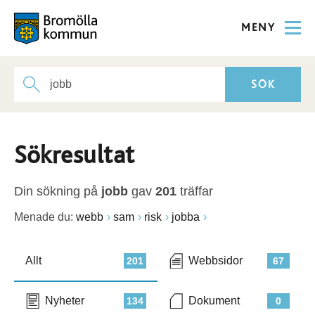
MENY
Sökresultat
Din sökning på
jobb
gav
201
träffar
Menade du:
webb
sam
risk
jobba
Allt
Webbsidor
201
67
Nyheter
Dokument
134
0