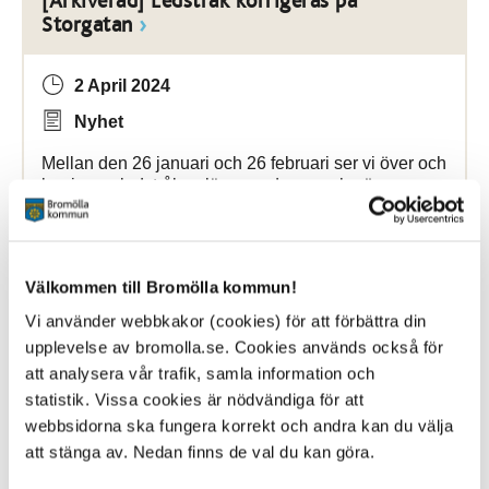
[Arkiverad] Ledstråk korrigeras på
Storgatan
2 April 2024
Nyhet
Mellan den 26 januari och 26 februari ser vi över och
korrigerar ledstråken längs ... dessa och göra
korrigeringar där det behövs. Detta
jobb
görs mellan
26 januari och 26 februari vilket kommer
Bromölla Kommun
Välkommen till Bromölla kommun!
Vi använder webbkakor (cookies) för att förbättra din
upplevelse av bromolla.se. Cookies används också för
[Arkiverad] Lekplatsen på Öllers backe är
att analysera vår trafik, samla information och
invigd
statistik. Vissa cookies är nödvändiga för att
webbsidorna ska fungera korrekt och andra kan du välja
att stänga av. Nedan finns de val du kan göra.
23 May 2024