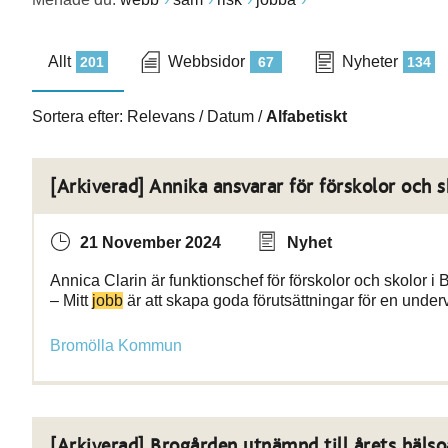
Allt
Webbsidor
Nyheter
201
67
134
Sortera efter:
Relevans
/
Datum
/
Alfabetiskt
[Arkiverad] Annika ansvarar för förskolor och s
21 November 2024
Nyhet
Annica Clarin är funktionschef för förskolor och skolor i
– Mitt
jobb
är att skapa goda förutsättningar för en under
Bromölla Kommun
[Arkiverad] Brogården utnämnd till årets hälso