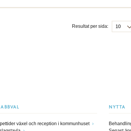
Resultat per sida:
NABBVAL
NYTTA
pettider växel och reception i kommunhuset
Behandling
slagstavla
Senast än