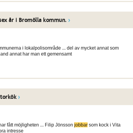
sex år i Bromölla kommun.
mmunerna i lokalpolisområde ... del av mycket annat som
land annat har man ett gemensamt
storkök
r fått möjligheten ... Filip Jönsson
jobbar
som kock i Vita
ora intresse