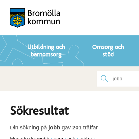
Utbildning och
Omsorg och
barnomsorg
stöd
Sökresultat
Din sökning på
jobb
gav
201
träffar
Menade du:
webb
sam
risk
jobba