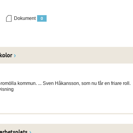
Dokument
0
kolor
 Bromölla kommun. ... Sven Håkansson, som nu får en friare roll.
visning
arbetsplats