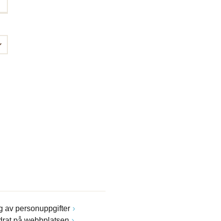
 av personuppgifter
drat på webbplatsen