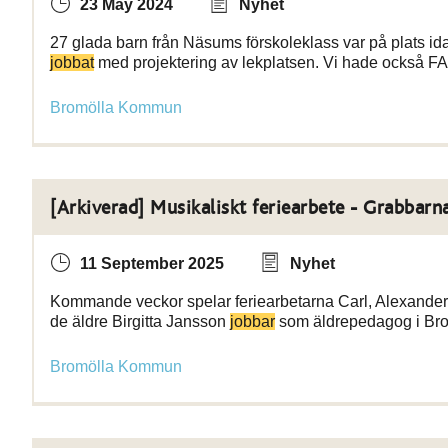
23 May 2024
Nyhet
27 glada barn från Näsums förskoleklass var på plats ida
jobbat
med projektering av lekplatsen. Vi hade också 
Bromölla Kommun
[Arkiverad] Musikaliskt feriearbete - Grabbarna
11 September 2025
Nyhet
Kommande veckor spelar feriearbetarna Carl, Alexande
de äldre Birgitta Jansson
jobbar
som äldrepedagog i Brom
Bromölla Kommun