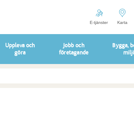
E-tjänster
Karta
Uppleva och
Jobb och
Bygga, b
göra
företagande
milj