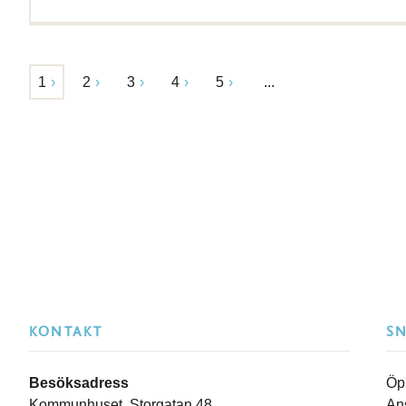
1
2
3
4
5
...
KONTAKT
S
Besöksadress
Öp
Kommunhuset, Storgatan 48
An