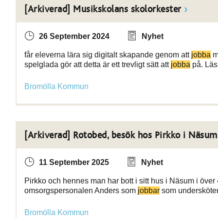
[Arkiverad] Musikskolans skolorkester
26 September 2024
Nyhet
får eleverna lära sig digitalt skapande genom att
jobba
me
spelglada gör att detta är ett trevligt sätt att
jobba
på. Läs
Bromölla Kommun
[Arkiverad] Rotobed, besök hos Pirkko i Näsum
11 September 2025
Nyhet
Pirkko och hennes man har bott i sitt hus i Näsum i över 
omsorgspersonalen Anders som
jobbar
som undersköter
Bromölla Kommun