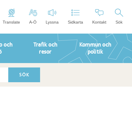
Translate
A-Ö
Lyssna
Sidkarta
Kontakt
Sök
o och
Trafik och
Kommun och
ö
resor
politik