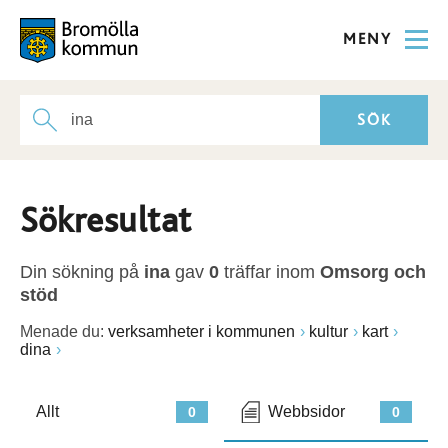
MENY
Sökresultat
Din sökning på
ina
gav
0
träffar inom
Omsorg och
stöd
Menade du:
verksamheter i kommunen
kultur
kart
dina
Allt
Webbsidor
0
0