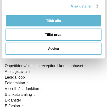
kommunstyrelsen@bromolla.se
Visa detaljer
Webbadress
www.bromolla.se
Tillåt alla
Växel: 0456-82 20 00
Fax: 0456-82 22 00
Tillåt urval
Org.nr: 212000-0894
Avvisa
SNABBVAL
Öppettider växel och reception i kommunhuset
Anslagstavla
Lediga jobb
Felanmälan
Visselblåsarfunktion
Blankettsamling
E-tjänster
E-förslag