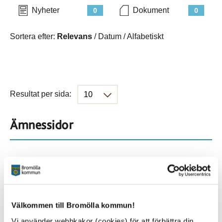
Nyheter
Dokument
0
0
Sortera efter:
Relevans
/
Datum
/
Alfabetiskt
Resultat per sida:
Ämnessidor
Hela webbplatsen
541
Platser
Välkommen till Bromölla kommun!
Vi använder webbkakor (cookies) för att förbättra din