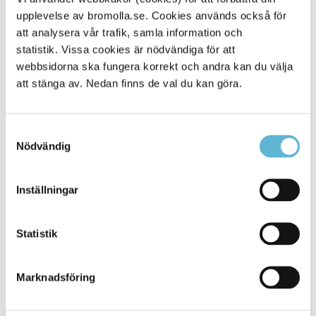
upplevelse av bromolla.se. Cookies används också för
Alla platser
541
att analysera vår trafik, samla information och
statistik. Vissa cookies är nödvändiga för att
webbsidorna ska fungera korrekt och andra kan du välja
att stänga av. Nedan finns de val du kan göra.
Samtyckesval
Nödvändig
Inställningar
KONTAKT
Statistik
Besöksadress
Kommunhuset, Storgatan 48
Postadress
Marknadsföring
Box 18, 295 21 Bromölla
E-post