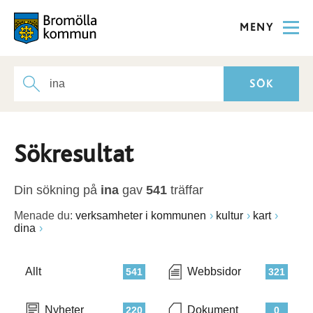
MENY
Sökresultat
Din sökning på
ina
gav
541
träffar
Menade du:
verksamheter i kommunen
kultur
kart
dina
Allt
Webbsidor
541
321
Nyheter
Dokument
220
0