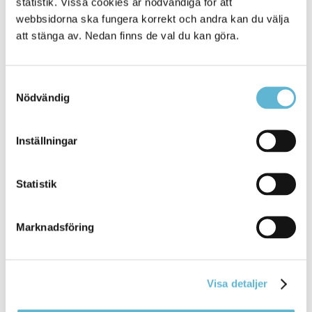
statistik. Vissa cookies är nödvändiga för att
15 June 2026
webbsidorna ska fungera korrekt och andra kan du välja
Nyhet
att stänga av. Nedan finns de val du kan göra.
vägen. Många gånger innebär det att vatten tränger
in
i källare eller stiger upp genom golvbrunnar, och
... försäkringsbolag och övriga samhället. När
Samtyckesval
ovädret drar
in
är det skönt att veta att man förberett
Nödvändig
sig för att
Bromölla Kommun
Inställningar
Statistik
[Arkiverad] Information om byte av PIN-
kod till bibliotekssystemet
Marknadsföring
10 June 2026
Nyhet
Visa detaljer
legitimation.
Inloggning
i Biblio Biblio har öppnat