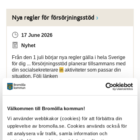
Nya regler för försörjningsstöd
17 June 2026
Nyhet
Från den 1 juli börjar nya regler gälla i hela Sverige
för dig ... försörjningsstöd planerar tillsammans med
din socialsekreterare
in
aktiviteter som passar din
situation. Följ länken
Bromölla Kommun
Välkommen till Bromölla kommun!
[Arkiverad] Ökade skyfall kräver fortsatt
Vi använder webbkakor (cookies) för att förbättra din
samverkan
upplevelse av bromolla.se. Cookies används också för
att analysera vår trafik, samla information och