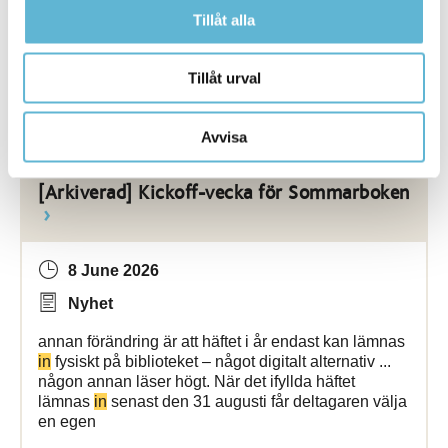
tjänsten igen, men du behöver logga
in
med e-post.
Tillåt alla
... guiden här: Så här lägger du till e-post som
inloggningsmetod
Frågor? Välkommen att kontakta
biblioteket
Tillåt urval
Bromölla Kommun
Avvisa
[Arkiverad] Kickoff-vecka för Sommarboken
8 June 2026
Nyhet
annan förändring är att häftet i år endast kan lämnas
in
fysiskt på biblioteket – något digitalt alternativ ...
någon annan läser högt. När det ifyllda häftet
lämnas
in
senast den 31 augusti får deltagaren välja
en egen