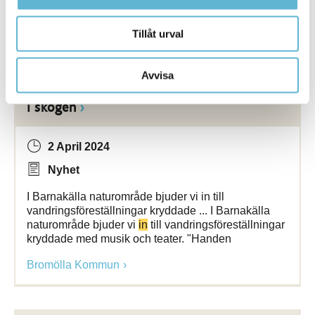
hållplatser kommer
Bromölla Kommun
Tillåt urval
Avvisa
[Arkiverad] Handen på hjärtat och fötterna
i skogen
2 April 2024
Nyhet
I Barnakälla naturområde bjuder vi in till
vandringsföreställningar kryddade ... I Barnakälla
naturområde bjuder vi
in
till vandringsföreställningar
kryddade med musik och teater. "Handen
Bromölla Kommun