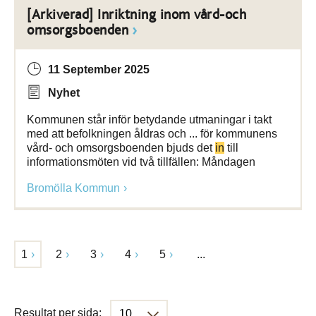
[Arkiverad] Inriktning inom vård-och
omsorgsboenden
11 September 2025
Nyhet
Kommunen står inför betydande utmaningar i takt
med att befolkningen åldras och ... för kommunens
vård- och omsorgsboenden bjuds det
in
till
informationsmöten vid två tillfällen: Måndagen
Bromölla Kommun
1
2
3
4
5
...
Resultat per sida: