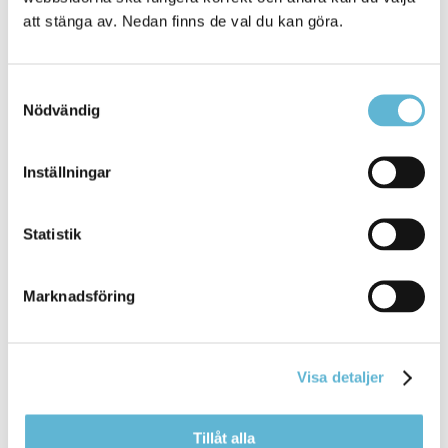
att stänga av. Nedan finns de val du kan göra.
Nu inför Bromölla kommun Patientnära analyser
(PNA). Tre olika typer av maskiner ... berättar Simon.
Vi såg möjligheten att kunna köpa
in
denna
Samtyckesval
utrustning och var snabba med att få igång
Nödvändig
Bromölla Kommun
Inställningar
[Arkiverad] Förändrad busstrafik från 15
Statistik
juni
Marknadsföring
11 September 2025
Nyhet
Då Resvägen
in
till stationsområdet stängs av i
Visa detaljer
samband med schaktarbetet i korsningen Tians väg /
Ågatan ... Ågatan kommer inte bussarna kunna köra
in
på området. Detta innebär att alternativa
Tillåt alla