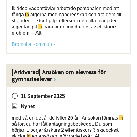
Iklädda vadarstövlar arbetade personalen med att
fånga
in
algerna med handredskap och dra dem till
stranden ... stor hjälp, eftersom den lilla mängden
alger längst
in
bara är en mindre del av ett större
problem. – Att
Bromölla Kommun
[Arkiverad] Ansökan om elevresa för
gymnasieelever
11 September 2025
Nyhet
med våren det år du fyller 20 år. Ansökan lämnas
in
så fort du har fått antagningsbeskedet. Du som
börjar ... börjar årskurs 2 eller årskurs 3 ska också
skicka
in
en ansökan inför varje läsår. All