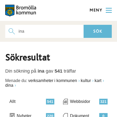
MENY
Sökresultat
Din sökning på
ina
gav
541
träffar
Menade du:
verksamheter i kommunen
kultur
kart
dina
Allt
Webbsidor
541
321
Nyheter
Dokument
220
0