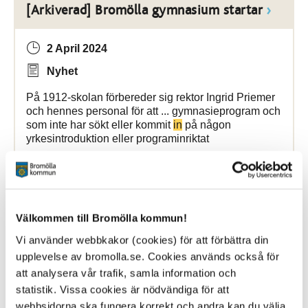
[Arkiverad] Bromölla gymnasium startar
2 April 2024
Nyhet
På 1912-skolan förbereder sig rektor Ingrid Priemer
och hennes personal för att ... gymnasieprogram och
som inte har sökt eller kommit
in
på någon
yrkesintroduktion eller programinriktat
Bromölla Kommun
Välkommen till Bromölla kommun!
[Arkiverad] Bromölla kommun inför
Vi använder webbkakor (cookies) för att förbättra din
Patientnära analyser
upplevelse av bromolla.se. Cookies används också för
att analysera vår trafik, samla information och
11 September 2025
statistik. Vissa cookies är nödvändiga för att
Nyhet
webbsidorna ska fungera korrekt och andra kan du välja