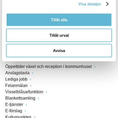
Visa detaljer
Webbadress
www.bromolla.se
Tillåt alla
Växel: 0456-82 20 00
Fax: 0456-82 22 00
Tillåt urval
Org.nr: 212000-0894
Avvisa
SNABBVAL
Öppettider växel och reception i kommunhuset
Anslagstavla
Lediga jobb
Felanmälan
Visselblåsarfunktion
Blankettsamling
E-tjänster
E-förslag
Kulturpunkten