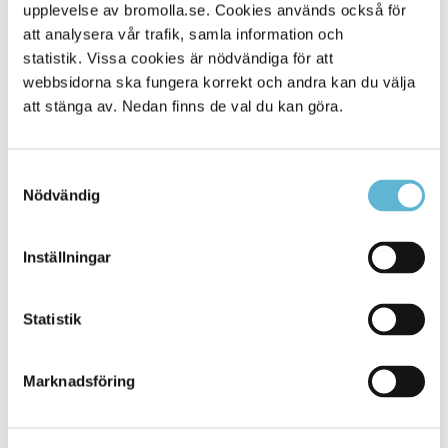
Alla platser
upplevelse av bromolla.se. Cookies används också för
541
att analysera vår trafik, samla information och
statistik. Vissa cookies är nödvändiga för att
webbsidorna ska fungera korrekt och andra kan du välja
att stänga av. Nedan finns de val du kan göra.
Samtyckesval
Nödvändig
Inställningar
KONTAKT
Statistik
Besöksadress
Kommunhuset, Storgatan 48
Postadress
Marknadsföring
Box 18, 295 21 Bromölla
E-post
kommunstyrelsen@bromolla.se