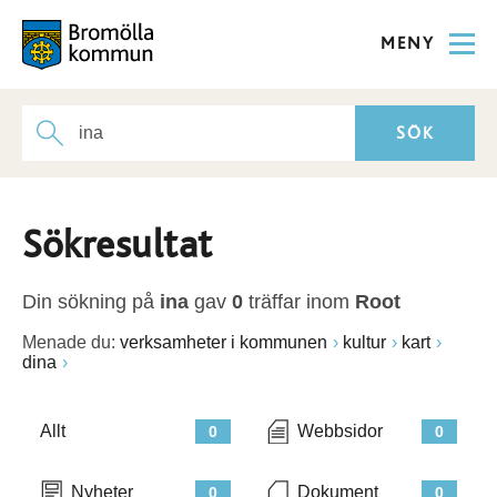
MENY
Sökresultat
Din sökning på
ina
gav
0
träffar inom
Root
Menade du:
verksamheter i kommunen
kultur
kart
dina
Allt
Webbsidor
0
0
Nyheter
Dokument
0
0