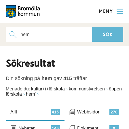
MENY
Sökresultat
Din sökning på
hem
gav
415
träffar
Menade du:
kultur+i+förskola
kommunstyrelsen
öppen
förskola
hem'
Allt
Webbsidor
415
270
Nyheter
Dokument
145
0