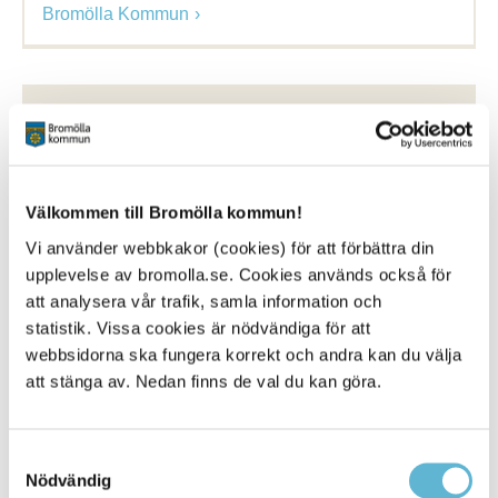
Bromölla Kommun
Alvikenskolans
fritidshem
1 March 2026
Välkommen till Bromölla kommun!
Webbsida
Vi använder webbkakor (cookies) för att förbättra din
Alvikenskolans
fritidshem
erbjuder trygg och
upplevelse av bromolla.se. Cookies används också för
pedagogisk verksamhet där eleverna känner att det
att analysera vår trafik, samla information och
finns ... Registrering av schema Vårdnadshavare
med barn i
fritidshem
ska löpande registrera aktuella
statistik. Vissa cookies är nödvändiga för att
schematider via
webbsidorna ska fungera korrekt och andra kan du välja
att stänga av. Nedan finns de val du kan göra.
Bromölla Kommun
Samtyckesval
Nödvändig
Alvikenskolans
fritidshem