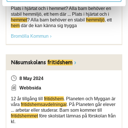
Plats i hjärtat och i hemmet? Alla barn behöver en
stabil hemmiljö, ett hem där ... Plats i hjärtat och i
hemmet
? Alla barn behöver en stabil
hemmiljö
, ett
hem
där de kan känna sig trygga
Bromölla Kommun
Näsumskolans
fritidshem
8 May 2024
Webbsida
12 år tillgång till
fritidshem
. Planeten och Myggan är
våra
fritidshemsavdelningar
. På Planeten går elever
... arbetar eller studerar. Barn som kommer till
fritidshemmet
före skolstart lämnas på förskolan från
kl.