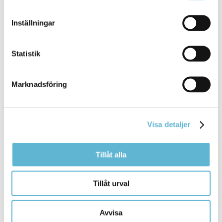
Inställningar
4 August 2021
Webbsida
Statistik
Alvikenskolans
fritidshem
erbjuder trygg och
pedagogisk verksamhet där eleverna känner att det
finns ... Registrering av schema Vårdnadshavare
Marknadsföring
med barn i
fritidshem
ska löpande registrera aktuella
schematider via
Bromölla Kommun
Visa detaljer
Tillåt alla
Familjehem
,
jourhem
, kontaktfamilj och
kontaktperson
Tillåt urval
29 June 2022
Avvisa
Webbsida