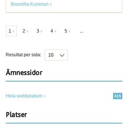
Bromölla Kommun
1
2
3
4
5
...
Resultat per sida:
Ämnessidor
Hela webbplatsen
415
Platser