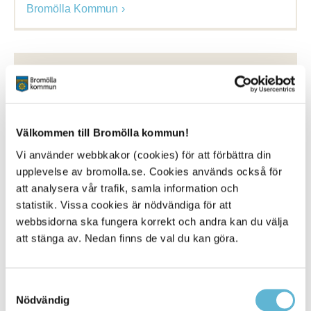
Bromölla Kommun
Alvikenskolans
fritidshem
1 March 2026
Välkommen till Bromölla kommun!
Webbsida
Vi använder webbkakor (cookies) för att förbättra din
Alvikenskolans
fritidshem
erbjuder trygg och
upplevelse av bromolla.se. Cookies används också för
pedagogisk verksamhet där eleverna känner att det
att analysera vår trafik, samla information och
finns ... Registrering av schema Vårdnadshavare
med barn i
fritidshem
ska löpande registrera aktuella
statistik. Vissa cookies är nödvändiga för att
schematider via
webbsidorna ska fungera korrekt och andra kan du välja
att stänga av. Nedan finns de val du kan göra.
Bromölla Kommun
Samtyckesval
Nödvändig
Gualövskolans
fritidshem