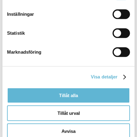
Inställningar
8 May 2024
Webbsida
Statistik
i ett mysigt hörn av Gualövs skola finns våra
fritidshemslokaler
. Här erbjuder vi dig "fri tid" med
kompisar ... planerar och organiserar tillsammans
Marknadsföring
med
fritidshemspersonalen
. Vi samarbetar med
förskolan som ligger
Bromölla Kommun
Visa detaljer
Tillåt alla
Familjehem
,
jourhem
, kontaktfamilj och
kontaktperson
Tillåt urval
29 June 2022
Avvisa
Webbsida