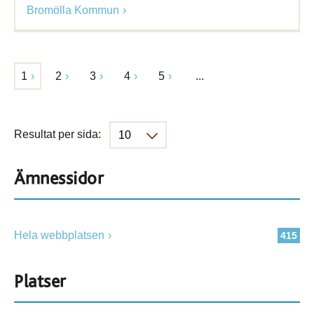
Bromölla Kommun
1
2
3
4
5
...
Resultat per sida:
Ämnessidor
Hela webbplatsen
415
Platser