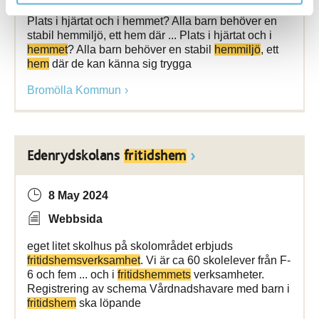
Plats i hjärtat och i hemmet? Alla barn behöver en
stabil hemmiljö, ett hem där ... Plats i hjärtat och i
hemmet
? Alla barn behöver en stabil
hemmiljö
, ett
hem
där de kan känna sig trygga
Bromölla Kommun
Edenrydskolans
fritidshem
8 May 2024
Webbsida
eget litet skolhus på skolområdet erbjuds
fritidshemsverksamhet
. Vi är ca 60 skolelever från F-
6 och fem ... och i
fritidshemmets
verksamheter.
Registrering av schema Vårdnadshavare med barn i
fritidshem
ska löpande