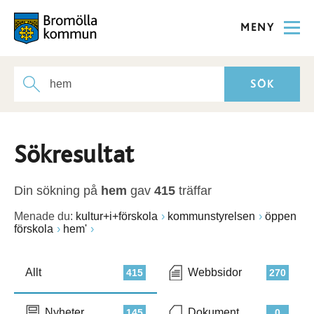
MENY
Sökresultat
Din sökning på
hem
gav
415
träffar
Menade du:
kultur+i+förskola
kommunstyrelsen
öppen
förskola
hem'
Allt
Webbsidor
415
270
Nyheter
Dokument
145
0