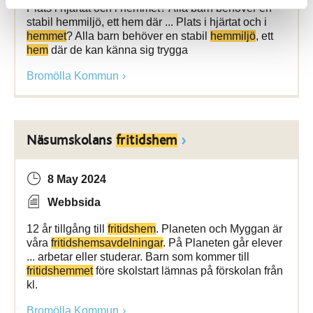
Plats i hjärtat och i hemmet? Alla barn behöver en
stabil hemmiljö, ett hem där ... Plats i hjärtat och i
hemmet
? Alla barn behöver en stabil
hemmiljö
, ett
hem
där de kan känna sig trygga
Bromölla Kommun
Näsumskolans
fritidshem
8 May 2024
Webbsida
12 år tillgång till
fritidshem
. Planeten och Myggan är
våra
fritidshemsavdelningar
. På Planeten går elever
... arbetar eller studerar. Barn som kommer till
fritidshemmet
före skolstart lämnas på förskolan från
kl.
Bromölla Kommun