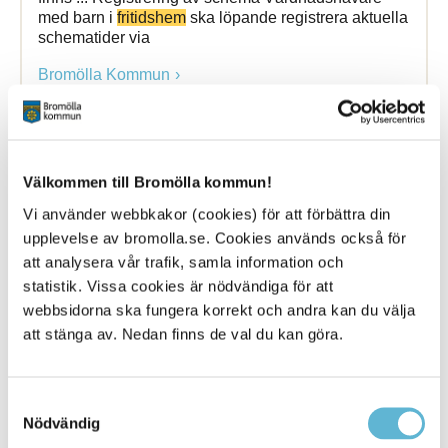
med barn i
fritidshem
ska löpande registrera aktuella
schematider via
Bromölla Kommun
Edenrydskolans
fritidshem
Välkommen till Bromölla kommun!
Vi använder webbkakor (cookies) för att förbättra din
17 June 2025
upplevelse av bromolla.se. Cookies används också för
Webbsida
att analysera vår trafik, samla information och
statistik. Vissa cookies är nödvändiga för att
Hasselvikens
fritidshem
webbsidorna ska fungera korrekt och andra kan du välja
Bromölla Kommun
att stänga av. Nedan finns de val du kan göra.
Samtyckesval
Gualövskolans
fritidshem
Nödvändig