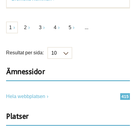
1
2
3
4
5
...
Resultat per sida:
Ämnessidor
Hela webbplatsen
415
Platser