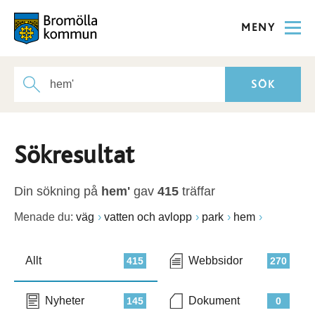
MENY
Sökresultat
Din sökning på
hem'
gav
415
träffar
Menade du:
väg
vatten och avlopp
park
hem
Allt
Webbsidor
415
270
Nyheter
Dokument
145
0