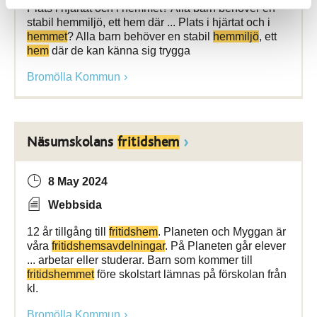
Plats i hjärtat och i hemmet? Alla barn behöver en
stabil hemmiljö, ett hem där ... Plats i hjärtat och i
hemmet
? Alla barn behöver en stabil
hemmiljö
, ett
hem
där de kan känna sig trygga
Bromölla Kommun
Näsumskolans
fritidshem
8 May 2024
Webbsida
12 år tillgång till
fritidshem
. Planeten och Myggan är
våra
fritidshemsavdelningar
. På Planeten går elever
... arbetar eller studerar. Barn som kommer till
fritidshemmet
före skolstart lämnas på förskolan från
kl.
Bromölla Kommun