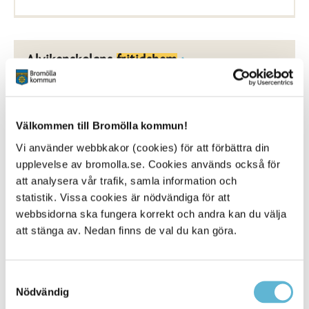
Alvikenskolans
fritidshem
1 March 2026
Webbsida
Välkommen till Bromölla kommun!
Vi använder webbkakor (cookies) för att förbättra din
Alvikenskolans
fritidshem
erbjuder trygg och
pedagogisk verksamhet där eleverna känner att det
upplevelse av bromolla.se. Cookies används också för
finns ... Registrering av schema Vårdnadshavare
att analysera vår trafik, samla information och
med barn i
fritidshem
ska löpande registrera aktuella
statistik. Vissa cookies är nödvändiga för att
schematider via
webbsidorna ska fungera korrekt och andra kan du välja
Bromölla Kommun
att stänga av. Nedan finns de val du kan göra.
Samtyckesval
Gualövskolans
fritidshem
Nödvändig