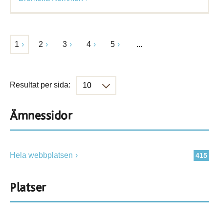
1
2
3
4
5
...
Resultat per sida:
Ämnessidor
Hela webbplatsen
415
Platser