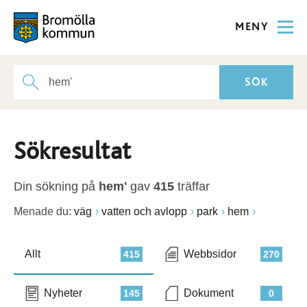
MENY
Sökresultat
Din sökning på
hem'
gav
415
träffar
Menade du:
väg
vatten och avlopp
park
hem
Allt
Webbsidor
415
270
Nyheter
Dokument
145
0