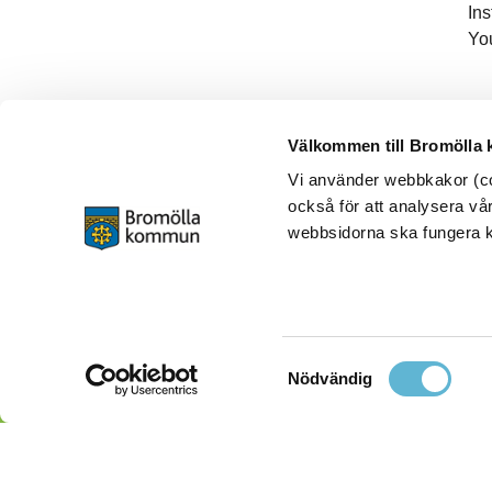
In
Yo
Välkommen till Bromölla
Vi använder webbkakor (coo
också för att analysera vår
webbsidorna ska fungera ko
Samtyckesval
Nödvändig