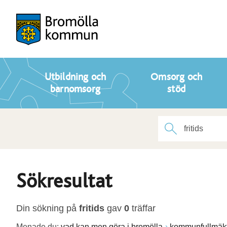
Utbildning och
Omsorg och
barnomsorg
stöd
Sökresultat
Din sökning på
fritids
gav
0
träffar
Menade du:
vad kan men göra i bromölla
kommunfullmäkt