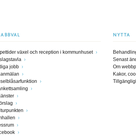
NABBVAL
NYTTA
pettider växel och reception i kommunhuset
Behandling
slagstavla
Senast än
diga jobb
Om webbp
lanmälan
Kakor, coo
sselblåsarfunktion
Tillgängli
ankettsamling
jänster
förslag
lturpunkten
mhallen
essrum
cebook