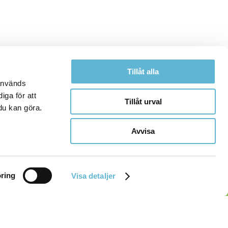
Tillåt alla
 används
iga för att
Tillåt urval
du kan göra.
Avvisa
ring
Visa detaljer