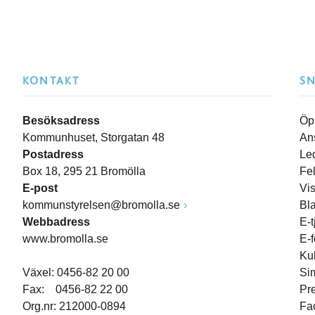
KONTAKT
S
Besöksadress
Öp
Kommunhuset, Storgatan 48
An
Postadress
Le
Box 18, 295 21 Bromölla
Fe
E-post
Vi
kommunstyrelsen@bromolla.se
Bl
Webbadress
E-t
www.bromolla.se
E-
Ku
Växel: 0456-82 20 00
Si
Fax: 0456-82 22 00
Pr
Org.nr: 212000-0894
Fa