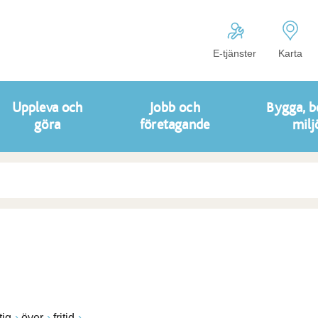
E-tjänster
Karta
Uppleva och
Jobb och
Bygga, b
göra
företagande
milj
ig
över
fritid