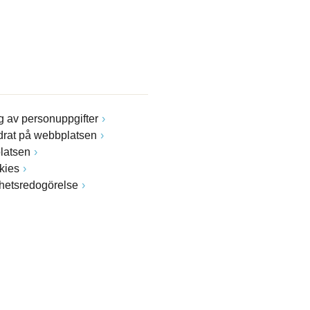
 av personuppgifter
drat på webbplatsen
latsen
kies
ghetsredogörelse