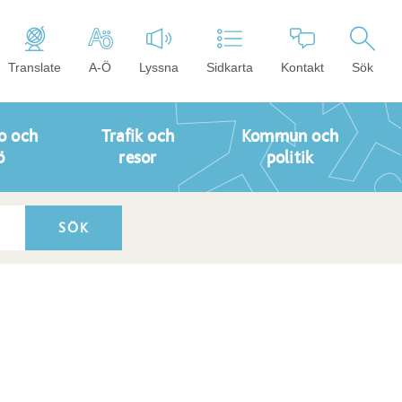
Translate
A-Ö
Lyssna
Sidkarta
Kontakt
Sök
o och
Trafik och
Kommun och
ö
resor
politik