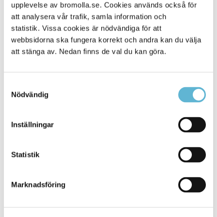
Alla platser
upplevelse av bromolla.se. Cookies används också för
273
att analysera vår trafik, samla information och
statistik. Vissa cookies är nödvändiga för att
webbsidorna ska fungera korrekt och andra kan du välja
att stänga av. Nedan finns de val du kan göra.
Samtyckesval
Nödvändig
Inställningar
KONTAKT
Statistik
Besöksadress
Kommunhuset, Storgatan 48
Postadress
Marknadsföring
Box 18, 295 21 Bromölla
E-post
kommunstyrelsen@bromolla.se