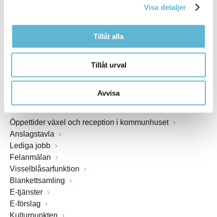
Visa detaljer
Webbadress
www.bromolla.se
Tillåt alla
Växel: 0456-82 20 00
Fax: 0456-82 22 00
Tillåt urval
Org.nr: 212000-0894
Avvisa
SNABBVAL
Öppettider växel och reception i kommunhuset
Anslagstavla
Lediga jobb
Felanmälan
Visselblåsarfunktion
Blankettsamling
E-tjänster
E-förslag
Kulturpunkten