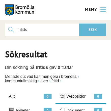
MENY
Sökresultat
Din sökning på
fritids
gav
0
träffar
Menade du:
vad kan men göra i bromölla
kommunfullmäktig
över
fritid
Allt
Webbsidor
0
0
Nyheter
Dokument
0
0