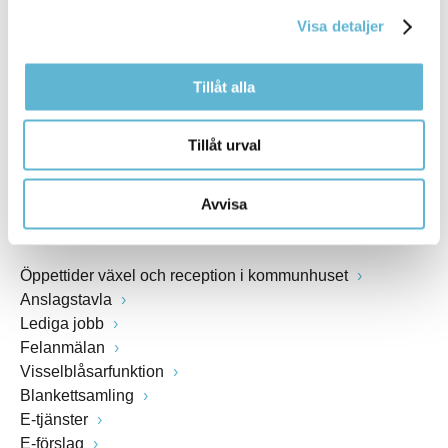
kommunstyrelsen@bromolla.se
Visa detaljer
Webbadress
www.bromolla.se
Tillåt alla
Växel: 0456-82 20 00
Fax: 0456-82 22 00
Tillåt urval
Org.nr: 212000-0894
Avvisa
SNABBVAL
Öppettider växel och reception i kommunhuset
Anslagstavla
Lediga jobb
Felanmälan
Visselblåsarfunktion
Blankettsamling
E-tjänster
E-förslag