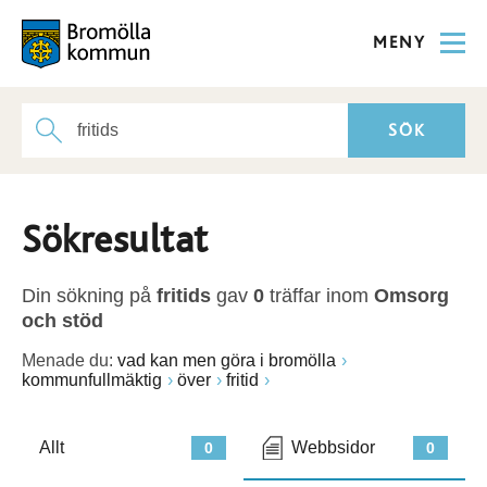
MENY
Sökresultat
Din sökning på
fritids
gav
0
träffar inom
Omsorg
och stöd
Menade du:
vad kan men göra i bromölla
kommunfullmäktig
över
fritid
Allt
Webbsidor
0
0