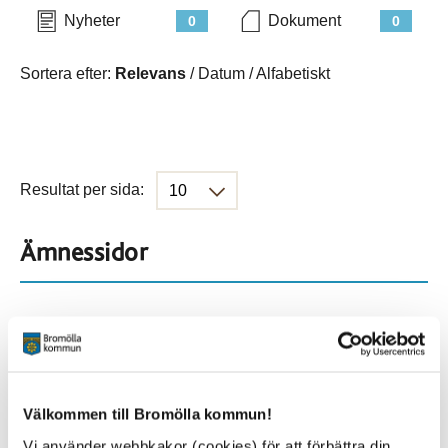
Nyheter
Dokument
0
0
Sortera efter:
Relevans
/
Datum
/
Alfabetiskt
Resultat per sida:
Ämnessidor
Hela webbplatsen
273
Platser
Välkommen till Bromölla kommun!
Vi använder webbkakor (cookies) för att förbättra din