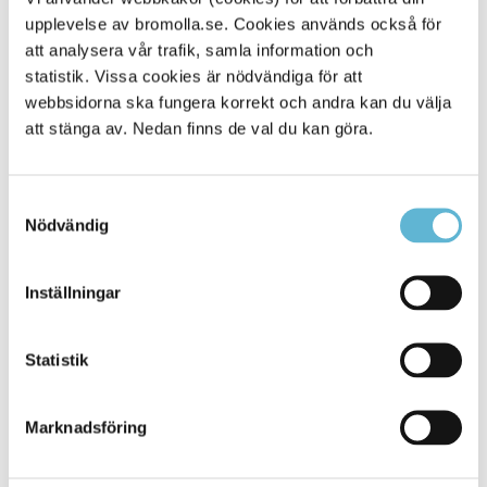
upplevelse av bromolla.se. Cookies används också för
Alla platser
273
att analysera vår trafik, samla information och
statistik. Vissa cookies är nödvändiga för att
webbsidorna ska fungera korrekt och andra kan du välja
att stänga av. Nedan finns de val du kan göra.
Samtyckesval
Nödvändig
Inställningar
KONTAKT
Statistik
Besöksadress
Kommunhuset, Storgatan 48
Postadress
Marknadsföring
Box 18, 295 21 Bromölla
E-post