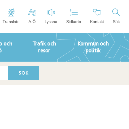
Translate
A-Ö
Lyssna
Sidkarta
Kontakt
Sök
o och
Trafik och
Kommun och
ö
resor
politik