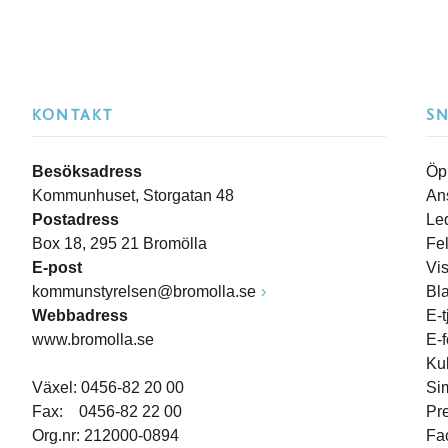
KONTAKT
S
Besöksadress
Öp
Kommunhuset, Storgatan 48
An
Postadress
Le
Box 18, 295 21 Bromölla
Fe
E-post
Vi
kommunstyrelsen@bromolla.se
Bl
Webbadress
E-t
www.bromolla.se
E-
Ku
Växel: 0456-82 20 00
Si
Fax: 0456-82 22 00
Pr
Org.nr: 212000-0894
Fa