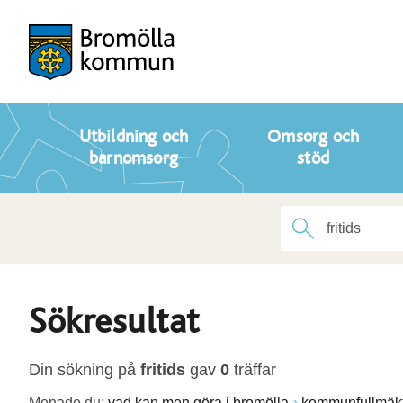
Utbildning och
Omsorg och
barnomsorg
stöd
Sökresultat
Din sökning på
fritids
gav
0
träffar
Menade du:
vad kan men göra i bromölla
kommunfullmäkt