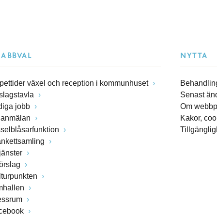
NABBVAL
NYTTA
pettider växel och reception i kommunhuset
Behandling
slagstavla
Senast än
diga jobb
Om webbp
lanmälan
Kakor, coo
sselblåsarfunktion
Tillgängli
ankettsamling
jänster
förslag
lturpunkten
mhallen
essrum
cebook