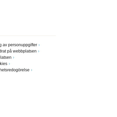
 av personuppgifter
drat på webbplatsen
latsen
kies
ghetsredogörelse