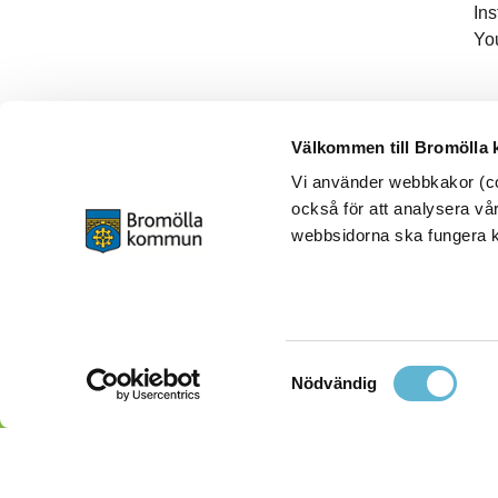
In
Yo
Välkommen till Bromölla
Vi använder webbkakor (coo
också för att analysera vår
webbsidorna ska fungera ko
Samtyckesval
Nödvändig