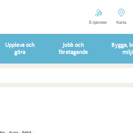
E-tjänster
Karta
Uppleva och
Jobb och
Bygga, b
göra
företagande
milj
ig
över
fritid