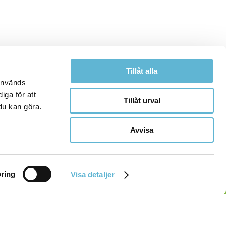
Tillåt alla
 används
iga för att
Tillåt urval
du kan göra.
Avvisa
ring
Visa detaljer