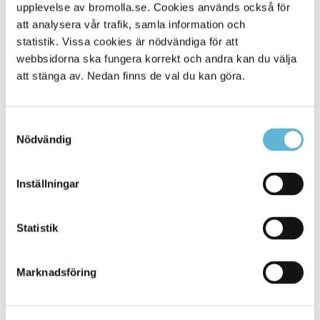
Alla platser
upplevelse av bromolla.se. Cookies används också för
273
att analysera vår trafik, samla information och
statistik. Vissa cookies är nödvändiga för att
webbsidorna ska fungera korrekt och andra kan du välja
att stänga av. Nedan finns de val du kan göra.
Samtyckesval
Nödvändig
Inställningar
KONTAKT
Statistik
Besöksadress
Kommunhuset, Storgatan 48
Postadress
Marknadsföring
Box 18, 295 21 Bromölla
E-post
kommunstyrelsen@bromolla.se