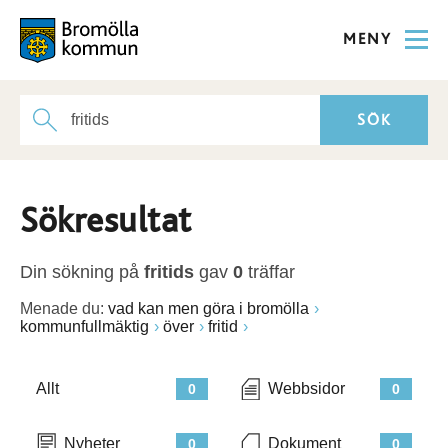
MENY
Sökresultat
Din sökning på
fritids
gav
0
träffar
Menade du:
vad kan men göra i bromölla
kommunfullmäktig
över
fritid
Allt
Webbsidor
0
0
Nyheter
Dokument
0
0