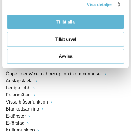
Visa detaljer
Webbadress
www.bromolla.se
Tillåt alla
Växel: 0456-82 20 00
Fax: 0456-82 22 00
Tillåt urval
Org.nr: 212000-0894
Avvisa
SNABBVAL
Öppettider växel och reception i kommunhuset
Anslagstavla
Lediga jobb
Felanmälan
Visselblåsarfunktion
Blankettsamling
E-tjänster
E-förslag
Kulturpunkten